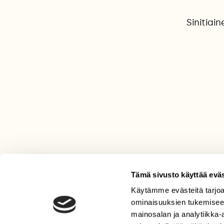
Sinitiain
Tämä sivusto käyttää eväs
Käytämme evästeitä tarjoa
LEHTI
ominaisuuksien tukemisee
Uusin lehti
mainosalan ja analytiikka