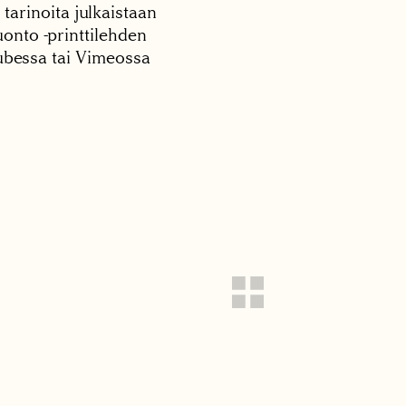
 tarinoita julkaistaan
onto -printtilehden
tubessa tai Vimeossa