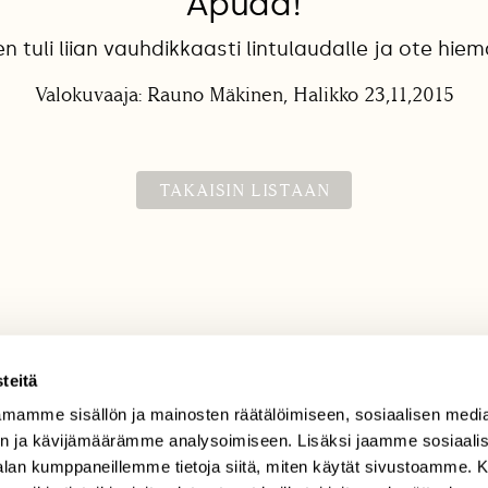
Apuaa!
en tuli liian vauhdikkaasti lintulaudalle ja ote hiem
Valokuvaaja: Rauno Mäkinen, Halikko 23,11,2015
TAKAISIN LISTAAN
teitä
mamme sisällön ja mainosten räätälöimiseen, sosiaalisen medi
TILAAJAPALVELU
n ja kävijämäärämme analysoimiseen. Lisäksi jaamme sosiaali
tilaajapalvelu@sll.fi
-alan kumppaneillemme tietoja siitä, miten käytät sivustoamme