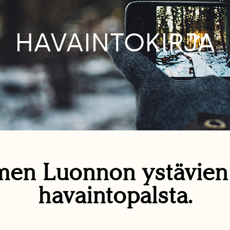
HAVAINTOKIRJA
en Luonnon ystävie
havaintopalsta.