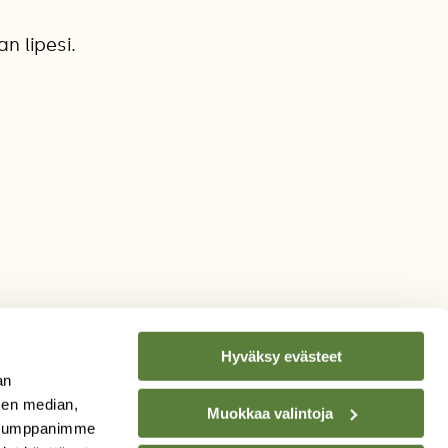
an lipesi.
Hyväksy evästeet
an
sen median,
Muokkaa valintoja
. Kumppanimme
TILAA
SUOMEN