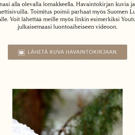
nasi alla olevalla lomakkeella. Havaintokirjan kuvia ja
tisivuilla. Toimitus poimii parhaat myös Suomen Lu
alle. Voit lähettää meille myös linkin esimerkiksi You
julkaisemaasi luontoaiheiseen videoon.
LÄHETÄ KUVA HAVAINTOKIRJAAN