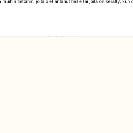
 muihin tietoihin, joita olet antanut heille tai joita on kerätty, kun 
(09) 228 08 210 (arkisin
klo 9-15)
Suomen
Luonto/tilaajapalvelu
Sörnäistenkatu 1
00580 Helsinki
ELU­
YHTEYSTIEDOT
ntaja on
Palautelomake
Yhteystiedot
palaute@suomenluonto.fi
Suomen Luonto
Sörnäistenkatu 1
00580 Helsinki
Mediatiedot
Tietosuojaseloste