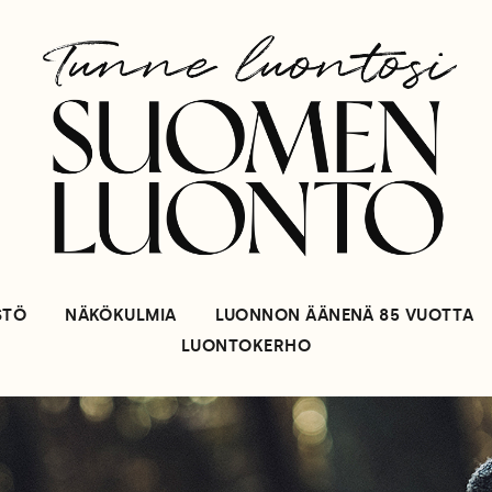
STÖ
NÄKÖKULMIA
LUONNON ÄÄNENÄ 85 VUOTTA
LUONTOKERHO