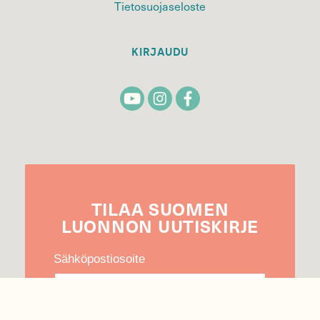
Tietosuojaseloste
KIRJAUDU
TILAA
SUOMEN
LUONNON
UUTIS­KIRJE
Sähköpostiosoite