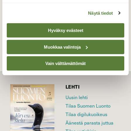
Valokuvaaja: anu kokkila, Keuruu,Riiho 13.12.2015
Näytä tiedot
Hyväksy evästeet
TAKAISIN LISTAAN
Muokkaa valintoja
Vain välttämättömät
LEHTI
Uusin lehti
Tilaa Suomen Luonto
Tilaa digilukuoikeus
Äänestä parasta juttua
Tilaa uutiskirje