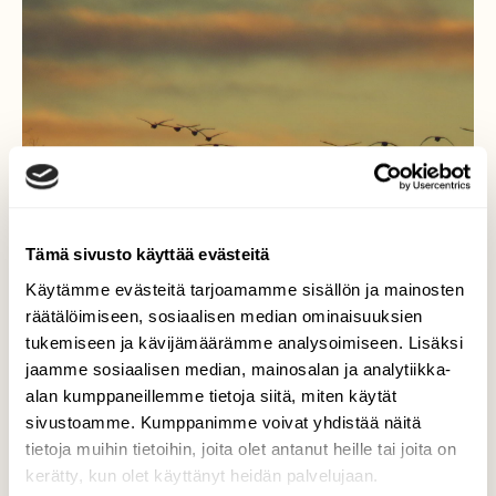
Tämä sivusto käyttää evästeitä
Käytämme evästeitä tarjoamamme sisällön ja mainosten
räätälöimiseen, sosiaalisen median ominaisuuksien
tukemiseen ja kävijämäärämme analysoimiseen. Lisäksi
jaamme sosiaalisen median, mainosalan ja analytiikka-
alan kumppaneillemme tietoja siitä, miten käytät
joutsenet
sivustoamme. Kumppanimme voivat yhdistää näitä
tietoja muihin tietoihin, joita olet antanut heille tai joita on
Joutsenet matkalla Auringonlaskun aikaan ..
kerätty, kun olet käyttänyt heidän palvelujaan.