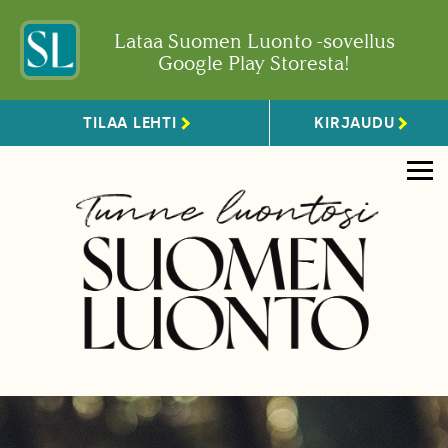
Lataa Suomen Luonto -sovellus
Google Play Storesta!
TILAA LEHTI
KIRJAUDU