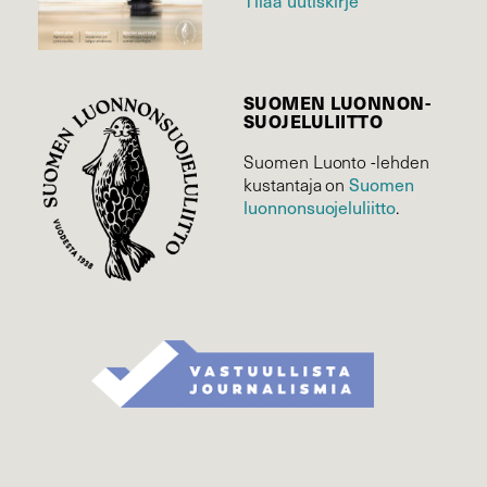
SUOMEN LUONNON­
SUOJELU­LIITTO
Suomen Luonto -lehden
Suomen
kustantaja on
luonnonsuojelu­liitto
.