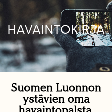
HAVAINTOKIRJA
Suomen Luonnon
ystävien oma
havaintopalsta.