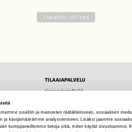
TAKAISIN LISTAAN
TILAAJAPALVELU
tilaajapalvelu@sll.fi
(09) 228 08 210 (arkisin
teitä
klo 9-15)
mamme sisällön ja mainosten räätälöimiseen, sosiaalisen medi
Suomen
n ja kävijämäärämme analysoimiseen. Lisäksi jaamme sosiaali
Luonto/tilaajapalvelu
-alan kumppaneillemme tietoja siitä, miten käytät sivustoamme
Sörnäistenkatu 1