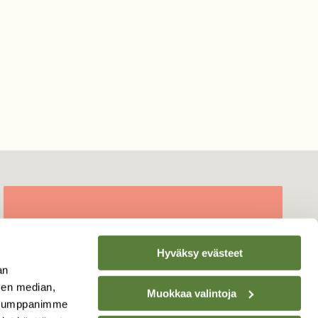
TILAA
SUOMEN
LUONNON
UUTIS­KIRJE
Hyväksy evästeet
an
Sähköpostiosoite
sen median,
Muokkaa valintoja
. Kumppanimme