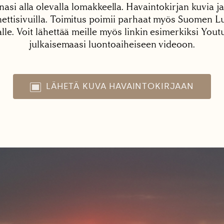
nasi alla olevalla lomakkeella. Havaintokirjan kuvia ja
tisivuilla. Toimitus poimii parhaat myös Suomen Lu
alle. Voit lähettää meille myös linkin esimerkiksi You
julkaisemaasi luontoaiheiseen videoon.
LÄHETÄ KUVA HAVAINTOKIRJAAN