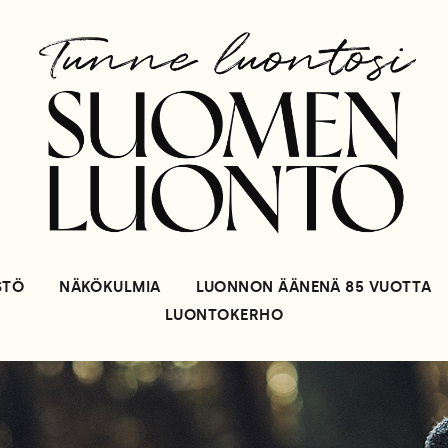
STÖ
NÄKÖKULMIA
LUONNON ÄÄNENÄ 85 VUOTTA
LUONTOKERHO