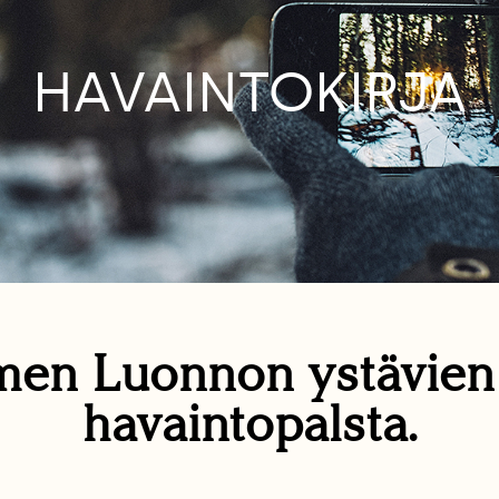
HAVAINTOKIRJA
en Luonnon ystävie
havaintopalsta.