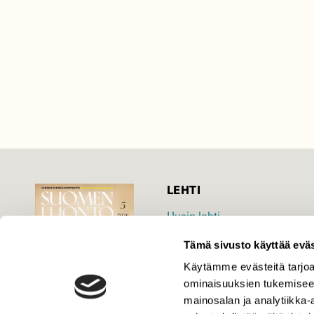
LEHTI
Uusin lehti
Tilaa Suomen Luonto
Tämä sivusto käyttää eväs
Tilaa digilukuoikeus
Käytämme evästeitä tarjoa
Äänestä parasta juttua
ominaisuuksien tukemisee
Tilaa uutiskirje
mainosalan ja analytiikka