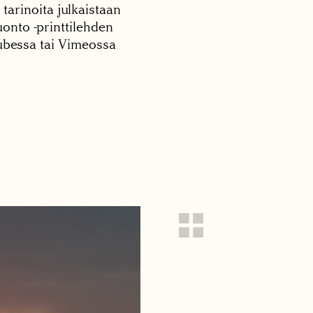
 tarinoita julkaistaan
onto -printtilehden
tubessa tai Vimeossa