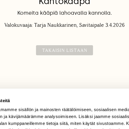
Kantokääpä
Komeita kääpiä lahoavalla kannolla.
Valokuvaaja: Tarja Naukkarinen, Savitaipale 3.4.2026
TAKAISIN LISTAAN
teitä
mamme sisällön ja mainosten räätälöimiseen, sosiaalisen medi
TILAAJAPALVELU
n ja kävijämäärämme analysoimiseen. Lisäksi jaamme sosiaali
tilaajapalvelu@sll.fi
-alan kumppaneillemme tietoja siitä, miten käytät sivustoamme