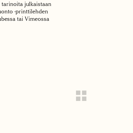
 tarinoita julkaistaan
onto -printtilehden
tubessa tai Vimeossa