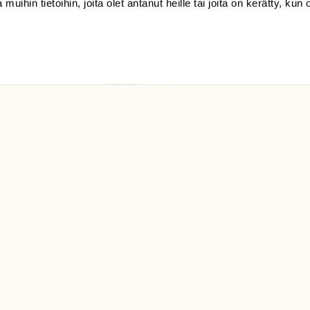
 muihin tietoihin, joita olet antanut heille tai joita on kerätty, kun 
(09) 228 08 210 (arkisin
klo 9-15)
Suomen
Luonto/tilaajapalvelu
Sörnäistenkatu 1
00580 Helsinki
ELU­
YHTEYSTIEDOT
ntaja on
Palautelomake
Yhteystiedot
palaute@suomenluonto.fi
Suomen Luonto
Sörnäistenkatu 1
00580 Helsinki
Mediatiedot
Tietosuojaseloste