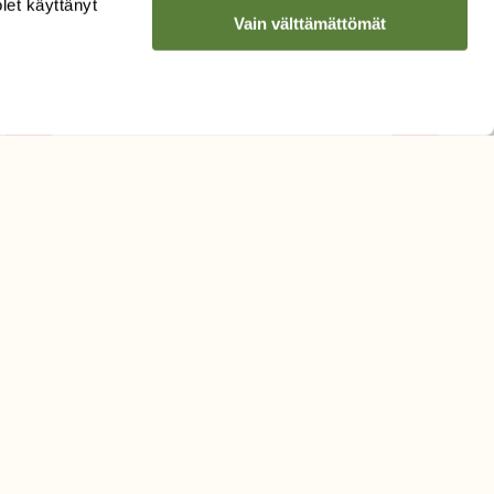
olet käyttänyt
LUONNON
UUTIS­KIRJE
Vain välttämättömät
Sähköpostiosoite
Hyväksyn tietojeni käytön
uutiskirjeen lähettämiseen
Tietosuojaseloste