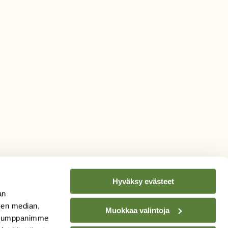
Hyväksy evästeet
an
sen median,
Muokkaa valintoja
. Kumppanimme
TILAA
SUOMEN