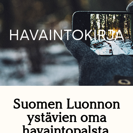
HAVAINTOKIRJA
Suomen Luonnon
ystävien oma
havaintopalsta.