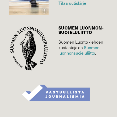
Tilaa uutiskirje
SUOMEN LUONNON­
SUOJELU­LIITTO
Suomen Luonto -lehden
Suomen
kustantaja on
luonnonsuojelu­liitto
.