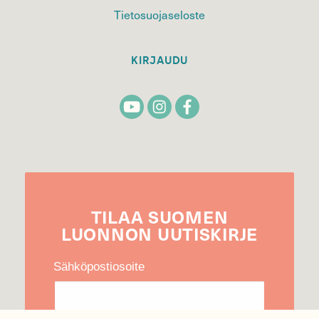
Tietosuojaseloste
KIRJAUDU
TILAA
SUOMEN
LUONNON
UUTIS­KIRJE
Sähköpostiosoite