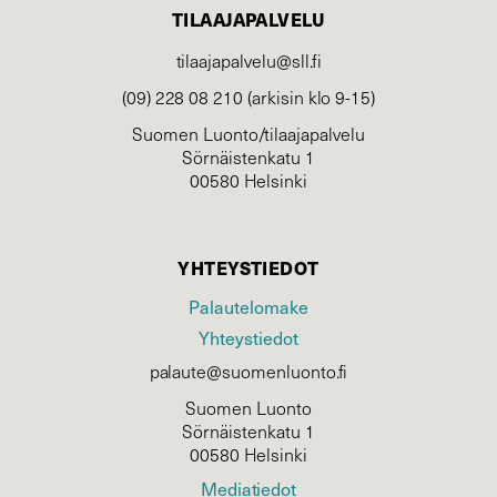
TILAAJAPALVELU
tilaajapalvelu@sll.fi
(09) 228 08 210 (arkisin klo 9-15)
Suomen Luonto/tilaajapalvelu
Sörnäistenkatu 1
00580 Helsinki
YHTEYSTIEDOT
Palautelomake
Yhteystiedot
palaute@suomenluonto.fi
Suomen Luonto
Sörnäistenkatu 1
00580 Helsinki
Mediatiedot