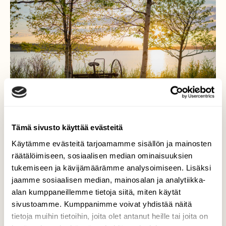
Tämä sivusto käyttää evästeitä
Käytämme evästeitä tarjoamamme sisällön ja mainosten
räätälöimiseen, sosiaalisen median ominaisuuksien
tukemiseen ja kävijämäärämme analysoimiseen. Lisäksi
Auringonlasku Raahessa
jaamme sosiaalisen median, mainosalan ja analytiikka-
alan kumppaneillemme tietoja siitä, miten käytät
Hevosvetoinen haravakone Raahessa Varvin
sivustoamme. Kumppanimme voivat yhdistää näitä
rannalla. Hieno auringonlasku korosti värejä
tietoja muihin tietoihin, joita olet antanut heille tai joita on
kivasti.