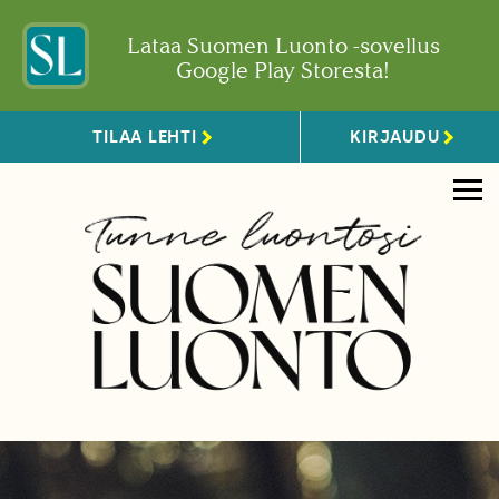
Lataa Suomen Luonto -sovellus
Google Play Storesta!
TILAA LEHTI
KIRJAUDU