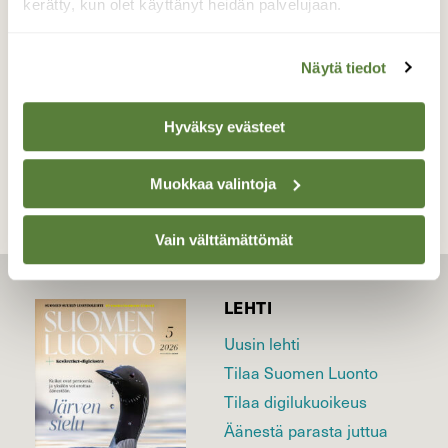
kerätty, kun olet käyttänyt heidän palvelujaan.
Valokuvaaja: Jesse Eilola, Raahe 21.5.2026
Näytä tiedot
TAKAISIN LISTAAN
Hyväksy evästeet
Muokkaa valintoja
Vain välttämättömät
LEHTI
Uusin lehti
Tilaa Suomen Luonto
Tilaa digilukuoikeus
Äänestä parasta juttua