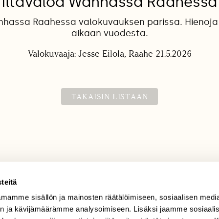
Iltavaloa Wanhassa Raahessa
anhassa Raahessa valokuvauksen parissa. Hienoja
aikaan vuodesta.
Valokuvaaja: Jesse Eilola, Raahe 21.5.2026
TAKAISIN LISTAAN
teitä
mamme sisällön ja mainosten räätälöimiseen, sosiaalisen medi
TILAAJAPALVELU
n ja kävijämäärämme analysoimiseen. Lisäksi jaamme sosiaali
tilaajapalvelu@sll.fi