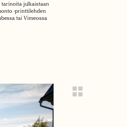
 tarinoita julkaistaan
onto -printtilehden
tubessa tai Vimeossa