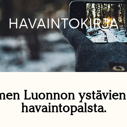
HAVAINTOKIRJA
en Luonnon ystävie
havaintopalsta.