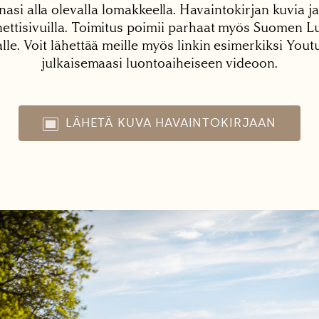
nasi alla olevalla lomakkeella. Havaintokirjan kuvia ja
tisivuilla. Toimitus poimii parhaat myös Suomen Lu
alle. Voit lähettää meille myös linkin esimerkiksi You
julkaisemaasi luontoaiheiseen videoon.
LÄHETÄ KUVA HAVAINTOKIRJAAN