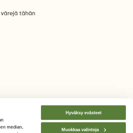
 värejä tähän
Hyväksy evästeet
an
sen median,
Muokkaa valintoja