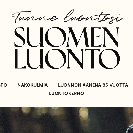
STÖ
NÄKÖKULMIA
LUONNON ÄÄNENÄ 85 VUOTTA
LUONTOKERHO