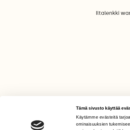
Iltalenkki w
Tämä sivusto käyttää eväs
Käytämme evästeitä tarjoa
LEHTI
ominaisuuksien tukemisee
Uusin lehti