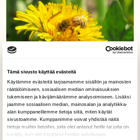
Tämä sivusto käyttää evästeitä
Käytämme evästeitä tarjoamamme sisällön ja mainosten
räätälöimiseen, sosiaalisen median ominaisuuksien
tukemiseen ja kävijämäärämme analysoimiseen. Lisäksi
Mehiläinen työssään
jaamme sosiaalisen median, mainosalan ja analytiikka-
alan kumppaneillemme tietoja siitä, miten käytät
Keräsi mettä voikukista.
sivustoamme. Kumppanimme voivat yhdistää näitä
Valokuvaaja: Risto Kangassalo, Raisio 16.5.2026
tietoja muihin tietoihin, joita olet antanut heille tai joita on
kerätty, kun olet käyttänyt heidän palvelujaan.