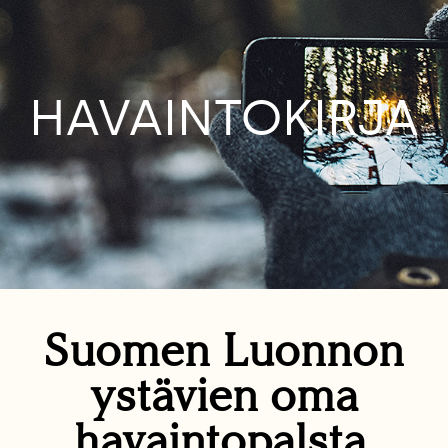
HAVAINTOKIRJA
Suomen Luonnon
ystävien oma
havaintopalsta.