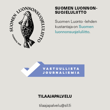
SUOMEN LUONNON­
SUOJELU­LIITTO
Suomen Luonto -lehden
Suomen
kustantaja on
luonnonsuojelu­liitto
.
TILAAJAPALVELU
tilaajapalvelu@sll.fi