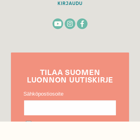
KIRJAUDU
TILAA
SUOMEN
LUONNON
UUTIS­KIRJE
Sähköpostiosoite
Hyväksyn tietojeni käytön uutiskirjeen
lähettämiseen