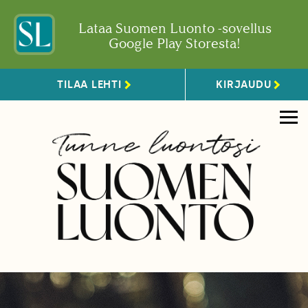
Lataa Suomen Luonto -sovellus
Google Play Storesta!
TILAA LEHTI
KIRJAUDU