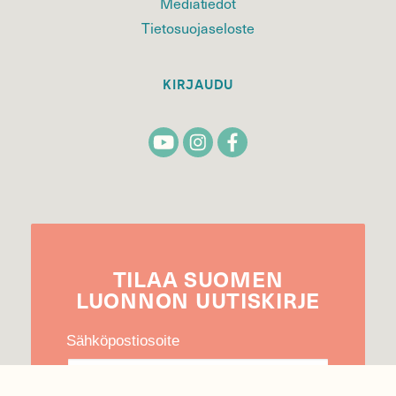
Mediatiedot
Tietosuojaseloste
KIRJAUDU
TILAA
SUOMEN
LUONNON
UUTIS­KIRJE
Sähköpostiosoite