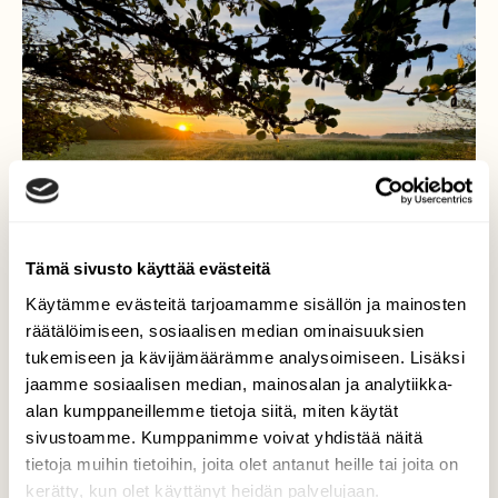
Tämä sivusto käyttää evästeitä
Käytämme evästeitä tarjoamamme sisällön ja mainosten
räätälöimiseen, sosiaalisen median ominaisuuksien
tukemiseen ja kävijämäärämme analysoimiseen. Lisäksi
jaamme sosiaalisen median, mainosalan ja analytiikka-
alan kumppaneillemme tietoja siitä, miten käytät
Auringonnousu
sivustoamme. Kumppanimme voivat yhdistää näitä
tietoja muihin tietoihin, joita olet antanut heille tai joita on
Auringonnousu. Rauvolanlahti 7.6.2024
kerätty, kun olet käyttänyt heidän palvelujaan.