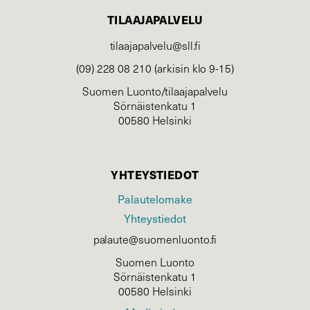
TILAAJAPALVELU
tilaajapalvelu@sll.fi
(09) 228 08 210 (arkisin klo 9-15)
Suomen Luonto/tilaajapalvelu
Sörnäistenkatu 1
00580 Helsinki
YHTEYSTIEDOT
Palautelomake
Yhteystiedot
palaute@suomenluonto.fi
Suomen Luonto
Sörnäistenkatu 1
00580 Helsinki