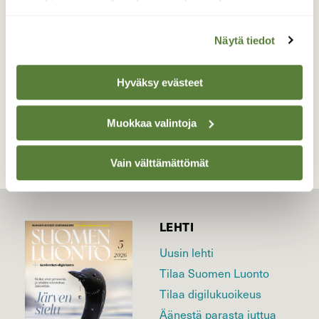
Klo:04.49
Valokuvaaja: Juhani Peltonen, Kaarina 7.6.2024
Näytä tiedot
Hyväksy evästeet
TAKAISIN LISTAAN
Muokkaa valintoja
Vain välttämättömät
LEHTI
Uusin lehti
Tilaa Suomen Luonto
Tilaa digilukuoikeus
Äänestä parasta juttua