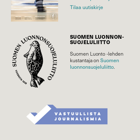
Tilaa uutiskirje
SUOMEN LUONNON­
SUOJELU­LIITTO
Suomen Luonto -lehden
Suomen
kustantaja on
luonnonsuojelu­liitto
.