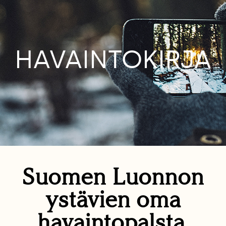
HAVAINTOKIRJA
Suomen Luonnon
ystävien oma
havaintopalsta.