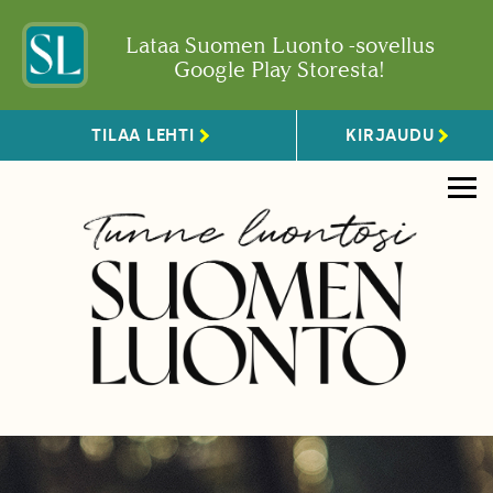
Lataa Suomen Luonto -sovellus
Google Play Storesta!
TILAA LEHTI
KIRJAUDU