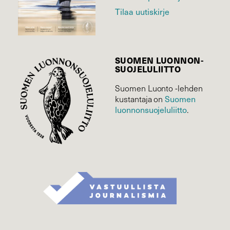
Tilaa uutiskirje
SUOMEN LUONNON­
SUOJELU­LIITTO
Suomen Luonto -lehden
Suomen
kustantaja on
luonnonsuojelu­liitto
.