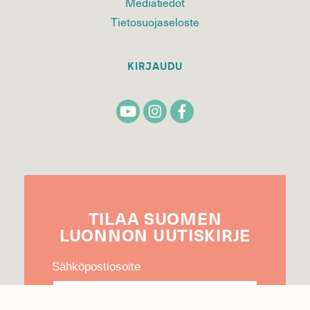
Mediatiedot
Tietosuojaseloste
KIRJAUDU
TILAA
SUOMEN
LUONNON
UUTIS­KIRJE
Sähköpostiosoite