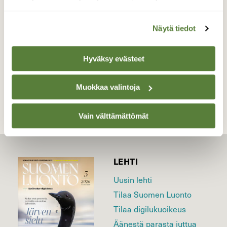
olevaan kuuseen
Valokuvaaja: Mika Saarikko, Kuohijoki 5.6.2024
Näytä tiedot
Hyväksy evästeet
TAKAISIN LISTAAN
Muokkaa valintoja
Vain välttämättömät
LEHTI
Uusin lehti
Tilaa Suomen Luonto
Tilaa digilukuoikeus
Äänestä parasta juttua