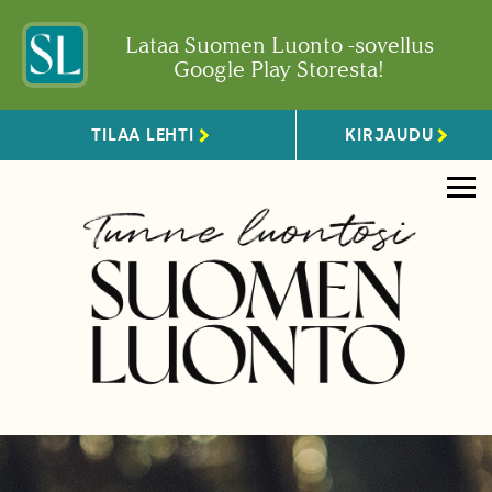
Lataa Suomen Luonto -sovellus
Google Play Storesta!
TILAA LEHTI
KIRJAUDU