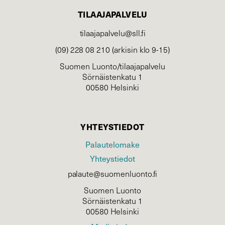
TILAAJAPALVELU
tilaajapalvelu@sll.fi
(09) 228 08 210 (arkisin klo 9-15)
Suomen Luonto/tilaajapalvelu
Sörnäistenkatu 1
00580 Helsinki
YHTEYSTIEDOT
Palautelomake
Yhteystiedot
palaute@suomenluonto.fi
Suomen Luonto
Sörnäistenkatu 1
00580 Helsinki