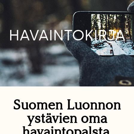
HAVAINTOKIRJA
Suomen Luonnon
ystävien oma
havaintopalsta.