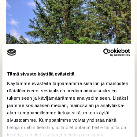
Tämä sivusto käyttää evästeitä
Käytämme evästeitä tarjoamamme sisällön ja mainosten
räätälöimiseen, sosiaalisen median ominaisuuksien
tukemiseen ja kävijämäärämme analysoimiseen. Lisäksi
jaamme sosiaalisen median, mainosalan ja analytiikka-
alan kumppaneillemme tietoja siitä, miten käytät
Tuulenpesäkö ?
sivustoamme. Kumppanimme voivat yhdistää näitä
tietoja muihin tietoihin, joita olet antanut heille tai joita on
Ilta aurinko paistoi sopivasti navetan takana
kerätty, kun olet käyttänyt heidän palvelujaan.