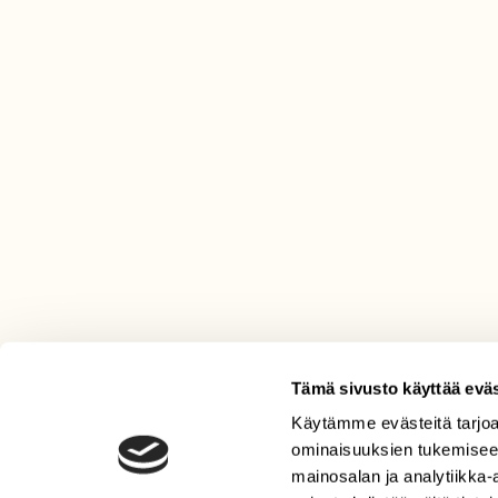
Tämä sivusto käyttää eväs
Käytämme evästeitä tarjoa
LEHTI
ominaisuuksien tukemisee
Uusin lehti
mainosalan ja analytiikka