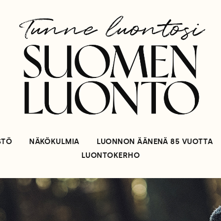
STÖ
NÄKÖKULMIA
LUONNON ÄÄNENÄ 85 VUOTTA
LUONTOKERHO