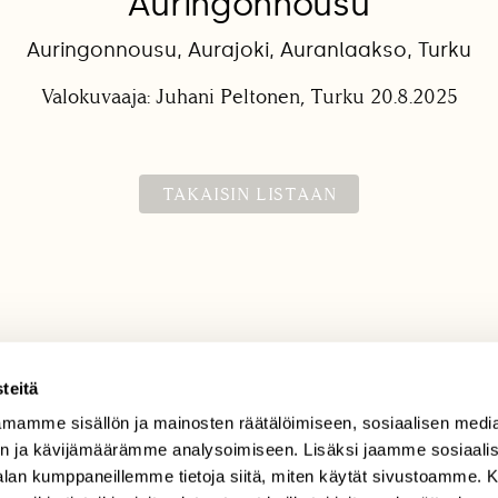
Auringonnousu
Auringonnousu, Aurajoki, Auranlaakso, Turku
Valokuvaaja: Juhani Peltonen, Turku 20.8.2025
TAKAISIN LISTAAN
teitä
mamme sisällön ja mainosten räätälöimiseen, sosiaalisen medi
TILAAJAPALVELU
n ja kävijämäärämme analysoimiseen. Lisäksi jaamme sosiaali
tilaajapalvelu@sll.fi
-alan kumppaneillemme tietoja siitä, miten käytät sivustoamme