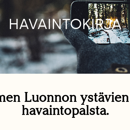
HAVAINTOKIRJA
en Luonnon ystävie
havaintopalsta.