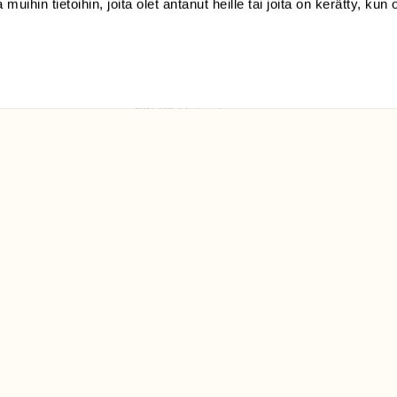
 muihin tietoihin, joita olet antanut heille tai joita on kerätty, kun 
(09) 228 08 210 (arkisin
klo 9-15)
Suomen
Luonto/tilaajapalvelu
Sörnäistenkatu 1
00580 Helsinki
ELU­
YHTEYSTIEDOT
ntaja on
Palautelomake
Yhteystiedot
palaute@suomenluonto.fi
Suomen Luonto
Sörnäistenkatu 1
00580 Helsinki
Mediatiedot
Tietosuojaseloste