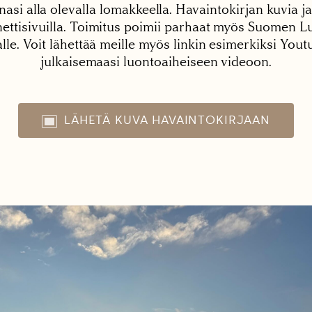
nasi alla olevalla lomakkeella. Havaintokirjan kuvia ja
tisivuilla. Toimitus poimii parhaat myös Suomen Lu
alle. Voit lähettää meille myös linkin esimerkiksi You
julkaisemaasi luontoaiheiseen videoon.
LÄHETÄ KUVA HAVAINTOKIRJAAN