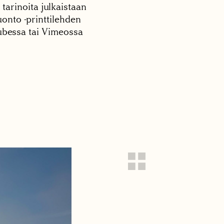
 tarinoita julkaistaan
onto -printtilehden
tubessa tai Vimeossa