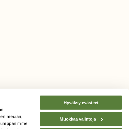
Hyväksy evästeet
an
sen median,
Muokkaa valintoja
. Kumppanimme
TILAA
SUOMEN