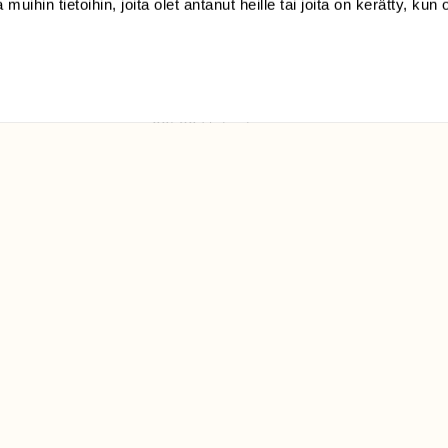
 muihin tietoihin, joita olet antanut heille tai joita on kerätty, kun 
(09) 228 08 210 (arkisin
klo 9-15)
Suomen
Luonto/tilaajapalvelu
Sörnäistenkatu 1
00580 Helsinki
ELU­
YHTEYSTIEDOT
ntaja on
Palautelomake
Yhteystiedot
palaute@suomenluonto.fi
Suomen Luonto
Sörnäistenkatu 1
00580 Helsinki
Mediatiedot
Tietosuojaseloste