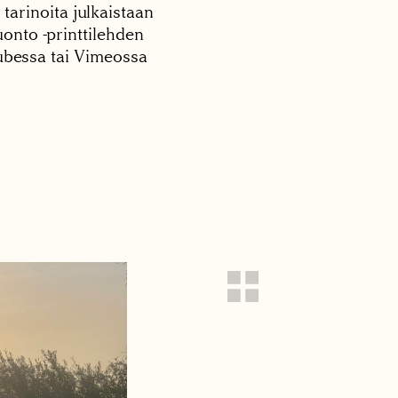
 tarinoita julkaistaan
onto -printtilehden
tubessa tai Vimeossa