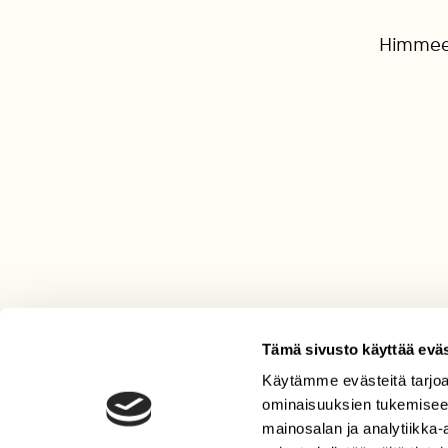
Himmeen
Tämä sivusto käyttää eväs
Käytämme evästeitä tarjoa
LEHTI
ominaisuuksien tukemisee
Uusin lehti
mainosalan ja analytiikka