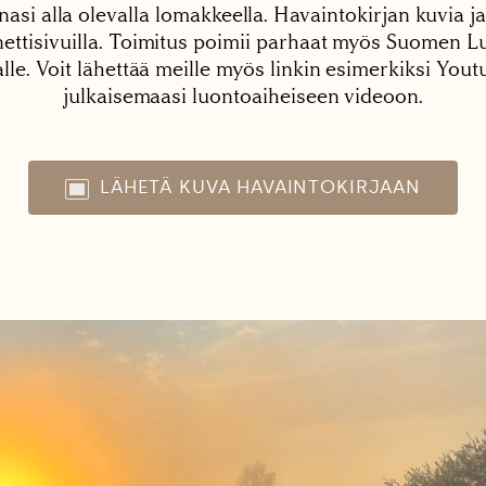
nasi alla olevalla lomakkeella. Havaintokirjan kuvia ja
tisivuilla. Toimitus poimii parhaat myös Suomen Lu
alle. Voit lähettää meille myös linkin esimerkiksi You
julkaisemaasi luontoaiheiseen videoon.
LÄHETÄ KUVA HAVAINTOKIRJAAN