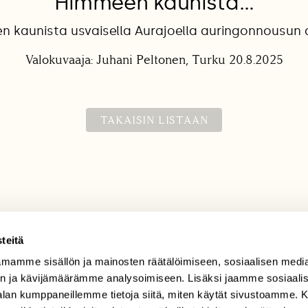
Himmeen kaunista…
 kaunista usvaisella Aurajoella auringonnousun
Valokuvaaja: Juhani Peltonen, Turku 20.8.2025
TAKAISIN LISTAAN
teitä
mamme sisällön ja mainosten räätälöimiseen, sosiaalisen medi
TILAAJAPALVELU
n ja kävijämäärämme analysoimiseen. Lisäksi jaamme sosiaali
tilaajapalvelu@sll.fi
-alan kumppaneillemme tietoja siitä, miten käytät sivustoamme