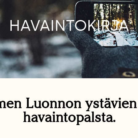
HAVAINTOKIRJA
en Luonnon ystävie
havaintopalsta.