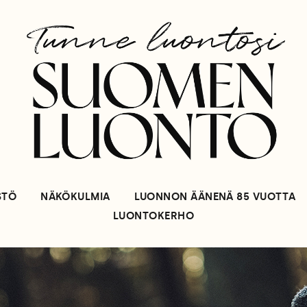
STÖ
NÄKÖKULMIA
LUONNON ÄÄNENÄ 85 VUOTTA
LUONTOKERHO