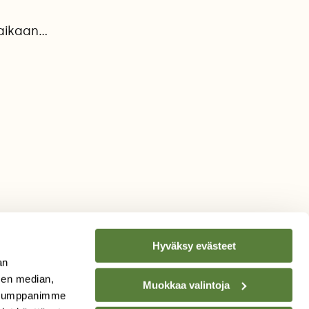
 aikaan…
Hyväksy evästeet
an
sen median,
Muokkaa valintoja
. Kumppanimme
TILAA
SUOMEN