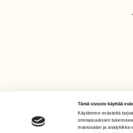
Tämä sivusto käyttää eväs
Käytämme evästeitä tarjoa
LEHTI
ominaisuuksien tukemisee
Uusin lehti
mainosalan ja analytiikka