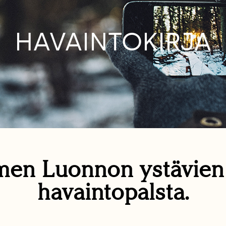
HAVAINTOKIRJA
en Luonnon ystävie
havaintopalsta.