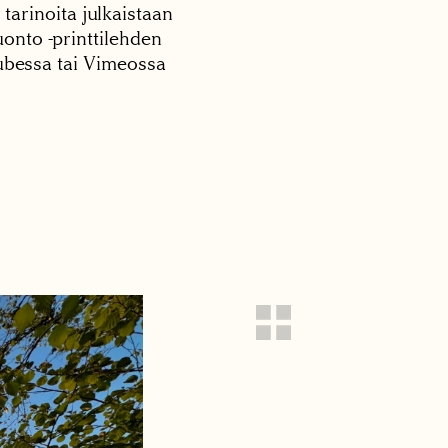
 tarinoita julkaistaan
onto -printtilehden
tubessa tai Vimeossa