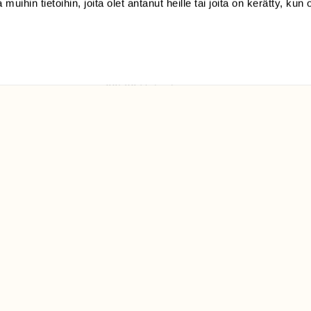
 muihin tietoihin, joita olet antanut heille tai joita on kerätty, kun 
(09) 228 08 210 (arkisin
klo 9-15)
Suomen
Luonto/tilaajapalvelu
Sörnäistenkatu 1
00580 Helsinki
ELU­
YHTEYSTIEDOT
ntaja on
Palautelomake
Yhteystiedot
palaute@suomenluonto.fi
Suomen Luonto
Sörnäistenkatu 1
00580 Helsinki
Mediatiedot
Tietosuojaseloste