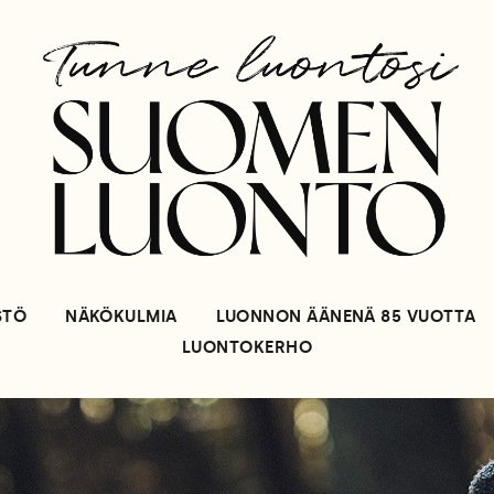
STÖ
NÄKÖKULMIA
LUONNON ÄÄNENÄ 85 VUOTTA
LUONTOKERHO