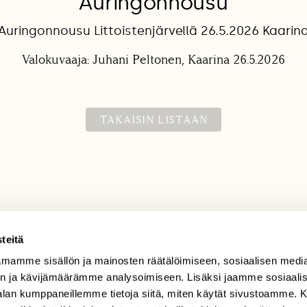
Auringonnousu
Auringonnousu Littoistenjärvellä 26.5.2026 Kaarin
Valokuvaaja: Juhani Peltonen, Kaarina 26.5.2026
TAKAISIN LISTAAN
teitä
mamme sisällön ja mainosten räätälöimiseen, sosiaalisen medi
TILAAJAPALVELU
n ja kävijämäärämme analysoimiseen. Lisäksi jaamme sosiaali
tilaajapalvelu@sll.fi
-alan kumppaneillemme tietoja siitä, miten käytät sivustoamme