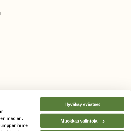
a
Hyväksy evästeet
an
sen median,
Muokkaa valintoja
. Kumppanimme
TILAA
SUOMEN