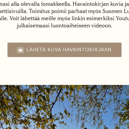
nasi alla olevalla lomakkeella. Havaintokirjan kuvia ja
tisivuilla. Toimitus poimii parhaat myös Suomen Lu
alle. Voit lähettää meille myös linkin esimerkiksi You
julkaisemaasi luontoaiheiseen videoon.
LÄHETÄ KUVA HAVAINTOKIRJAAN