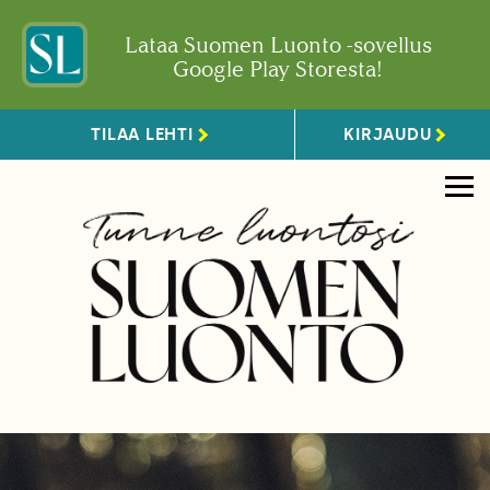
Lataa Suomen Luonto -sovellus
Google Play Storesta!
TILAA LEHTI
KIRJAUDU