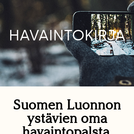
HAVAINTOKIRJA
Suomen Luonnon
ystävien oma
havaintopalsta.