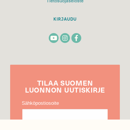
Tietosuojaseloste
KIRJAUDU
TILAA
SUOMEN
LUONNON
UUTIS­KIRJE
Sähköpostiosoite