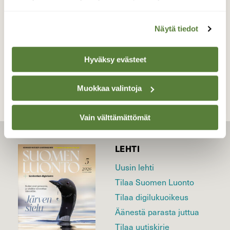
Valokuvaaja: Juhani Peltonen, Turku 26.5.2026
Näytä tiedot
TAKAISIN LISTAAN
Hyväksy evästeet
Muokkaa valintoja
Vain välttämättömät
LEHTI
Uusin lehti
Tilaa Suomen Luonto
Tilaa digilukuoikeus
Äänestä parasta juttua
Tilaa uutiskirje