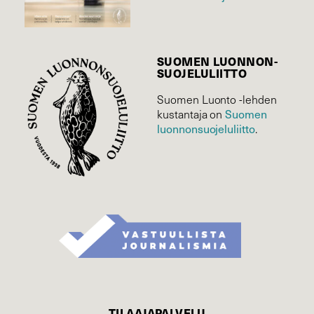
SUOMEN LUONNON­
SUOJELU­LIITTO
Suomen Luonto -lehden
Suomen
kustantaja on
luonnonsuojelu­liitto
.
TILAAJAPALVELU