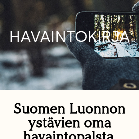
HAVAINTOKIRJA
Suomen Luonnon
ystävien oma
havaintopalsta.