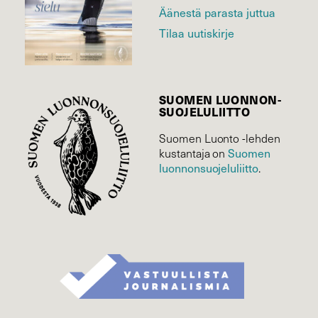
Äänestä parasta juttua
Tilaa uutiskirje
SUOMEN LUONNON­
SUOJELU­LIITTO
Suomen Luonto -lehden
kustantaja on
Suomen
luonnonsuojelu­liitto
.