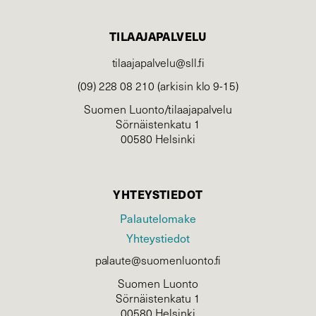
TILAAJAPALVELU
tilaajapalvelu@sll.fi
(09) 228 08 210 (arkisin klo 9-15)
Suomen Luonto/tilaajapalvelu
Sörnäistenkatu 1
00580 Helsinki
YHTEYSTIEDOT
Palautelomake
Yhteystiedot
palaute@suomenluonto.fi
Suomen Luonto
Sörnäistenkatu 1
00580 Helsinki