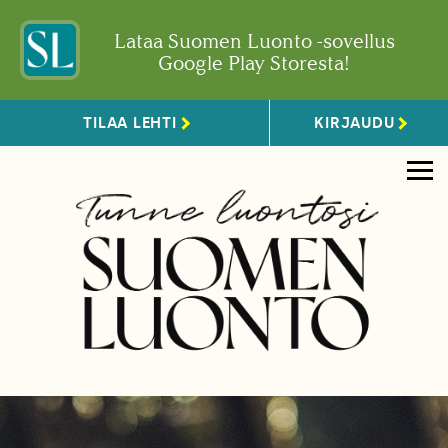
Lataa Suomen Luonto -sovellus
Google Play Storesta!
TILAA LEHTI
KIRJAUDU