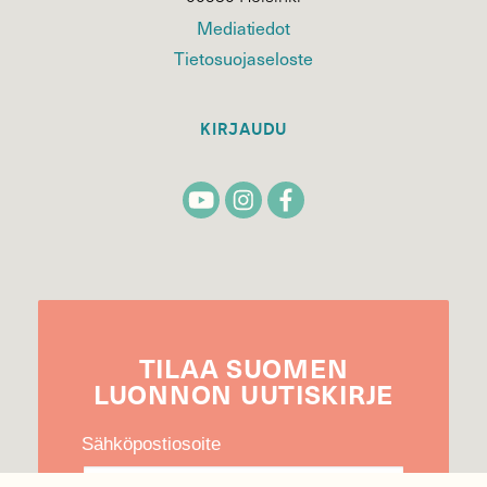
Mediatiedot
Tietosuojaseloste
KIRJAUDU
TILAA
SUOMEN
LUONNON
UUTIS­KIRJE
Sähköpostiosoite