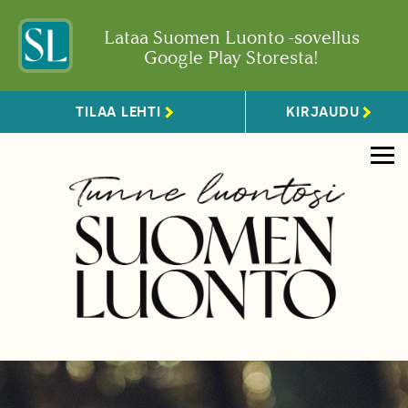
Lataa Suomen Luonto -sovellus
Google Play Storesta!
TILAA LEHTI
KIRJAUDU