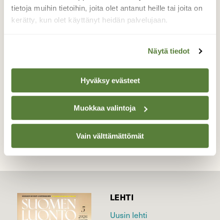
ikkunasta kaksi omalla pihalla harvinaista
tietoja muihin tietoihin, joita olet antanut heille tai joita on
vierasta: kottaraisia. Pulleita toukkia näytti
kerätty, kun olet käyttänyt heidän palvelujaan.
ruohikosta löytyvän.
Näytä tiedot
Valokuvaaja: Päivi Kiiskinen-Mustonen, Joensuu
28.5.2026
Hyväksy evästeet
TAKAISIN LISTAAN
Muokkaa valintoja
Vain välttämättömät
LEHTI
Uusin lehti