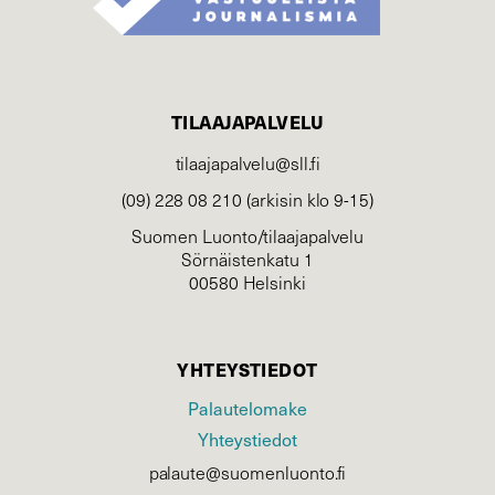
TILAAJAPALVELU
tilaajapalvelu@sll.fi
(09) 228 08 210 (arkisin klo 9-15)
Suomen Luonto/tilaajapalvelu
Sörnäistenkatu 1
00580 Helsinki
YHTEYSTIEDOT
Palautelomake
Yhteystiedot
palaute@suomenluonto.fi