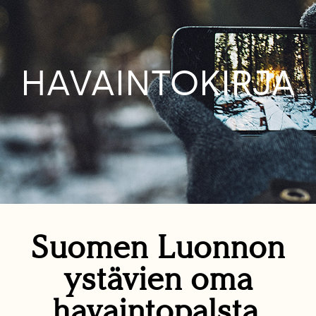
HAVAINTOKIRJA
Suomen Luonnon
ystävien oma
havaintopalsta.