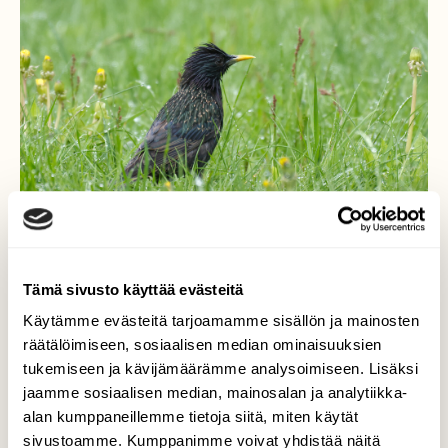
Tämä sivusto käyttää evästeitä
Käytämme evästeitä tarjoamamme sisällön ja mainosten
räätälöimiseen, sosiaalisen median ominaisuuksien
Kottarainen kosteassa
tukemiseen ja kävijämäärämme analysoimiseen. Lisäksi
jaamme sosiaalisen median, mainosalan ja analytiikka-
heinikossa
alan kumppaneillemme tietoja siitä, miten käytät
sivustoamme. Kumppanimme voivat yhdistää näitä
Aamukahvi jäi kesken, kun huomasin