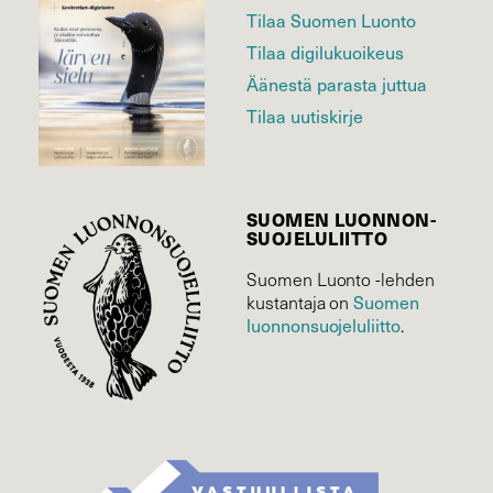
Tilaa Suomen Luonto
Tilaa digilukuoikeus
Äänestä parasta juttua
Tilaa uutiskirje
SUOMEN LUONNON­
SUOJELU­LIITTO
Suomen Luonto -lehden
Suomen
kustantaja on
luonnonsuojelu­liitto
.