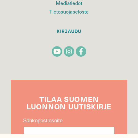
Mediatiedot
Tietosuojaseloste
KIRJAUDU
TILAA
SUOMEN
LUONNON
UUTIS­KIRJE
Sähköpostiosoite