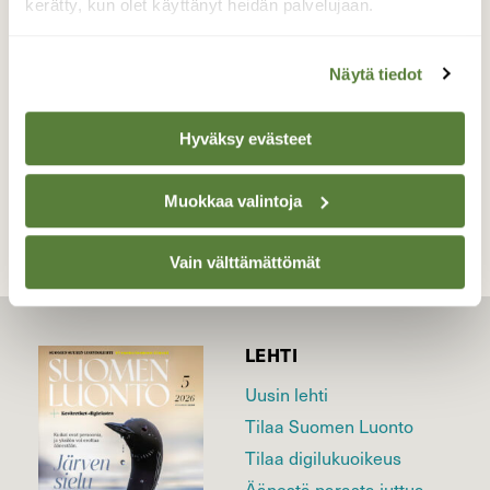
kerätty, kun olet käyttänyt heidän palvelujaan.
16.5.2026
Valokuvaaja: Hannu Rasiranta, Hauho 16.5.2026
Näytä tiedot
Hyväksy evästeet
TAKAISIN LISTAAN
Muokkaa valintoja
Vain välttämättömät
LEHTI
Uusin lehti
Tilaa Suomen Luonto
Tilaa digilukuoikeus
Äänestä parasta juttua