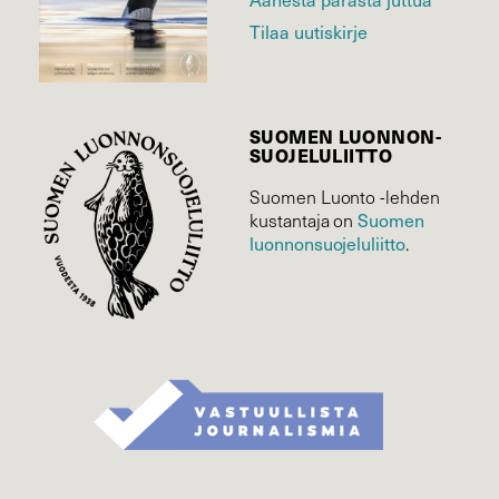
Tilaa uutiskirje
SUOMEN LUONNON­
SUOJELU­LIITTO
Suomen Luonto -lehden
Suomen
kustantaja on
luonnonsuojelu­liitto
.