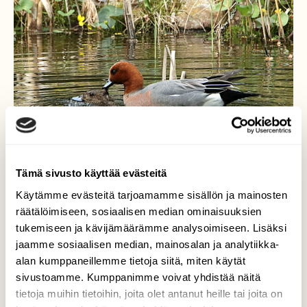
Tämä sivusto käyttää evästeitä
Käytämme evästeitä tarjoamamme sisällön ja mainosten
räätälöimiseen, sosiaalisen median ominaisuuksien
tukemiseen ja kävijämäärämme analysoimiseen. Lisäksi
jaamme sosiaalisen median, mainosalan ja analytiikka-
Haapanat
alan kumppaneillemme tietoja siitä, miten käytät
sivustoamme. Kumppanimme voivat yhdistää näitä
Uroshaapana nostaa naaraan pään pintaan
tietoja muihin tietoihin, joita olet antanut heille tai joita on
parittelun kestäessä, ettei se huku :) Hauho