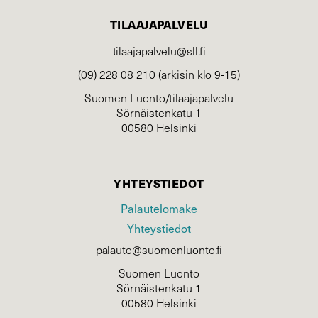
TILAAJAPALVELU
tilaajapalvelu@sll.fi
(09) 228 08 210 (arkisin klo 9-15)
Suomen Luonto/tilaajapalvelu
Sörnäistenkatu 1
00580 Helsinki
YHTEYSTIEDOT
Palautelomake
Yhteystiedot
palaute@suomenluonto.fi
Suomen Luonto
Sörnäistenkatu 1
00580 Helsinki