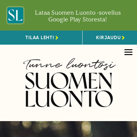
Lataa Suomen Luonto -sovellus
Google Play Storesta!
TILAA LEHTI
KIRJAUDU