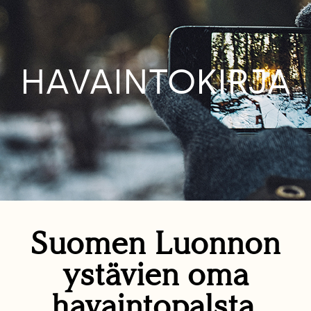
HAVAINTOKIRJA
Suomen Luonnon
ystävien oma
havaintopalsta.