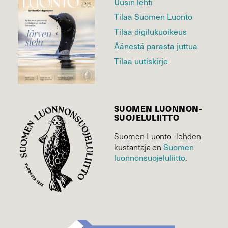
Uusin lehti
Tilaa Suomen Luonto
Tilaa digilukuoikeus
Äänestä parasta juttua
Tilaa uutiskirje
SUOMEN LUONNON­
SUOJELU­LIITTO
Suomen Luonto -lehden
Suomen
kustantaja on
luonnonsuojelu­liitto
.