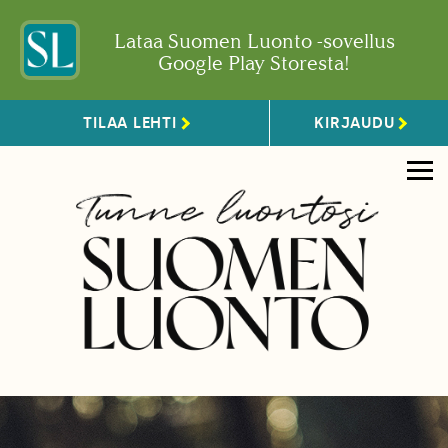
Lataa Suomen Luonto -sovellus
Google Play Storesta!
TILAA LEHTI
KIRJAUDU