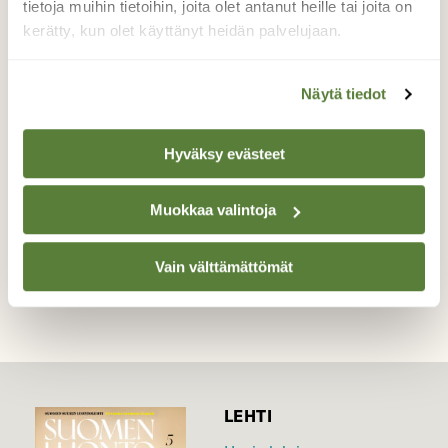
tietoja muihin tietoihin, joita olet antanut heille tai joita on
Suomen kansallisperhosia lenteli joen
kerätty, kun olet käyttänyt heidän palvelujaan.
rannalla. Vaikka tuuli oli kova, oli rannalla
metsän suojassa melko tyyntä ja aurinko
Näytä tiedot
paistoi.
Valokuvaaja: Hannu Tikkanen, Kajaani 29.5.2026
Hyväksy evästeet
Muokkaa valintoja
TAKAISIN LISTAAN
Vain välttämättömät
LEHTI