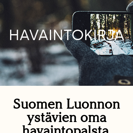
HAVAINTOKIRJA
Suomen Luonnon
ystävien oma
havaintopalsta.