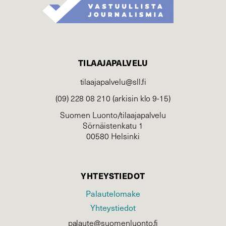
TILAAJAPALVELU
tilaajapalvelu@sll.fi
(09) 228 08 210 (arkisin klo 9-15)
Suomen Luonto/tilaajapalvelu
Sörnäistenkatu 1
00580 Helsinki
YHTEYSTIEDOT
Palautelomake
Yhteystiedot
palaute@suomenluonto.fi