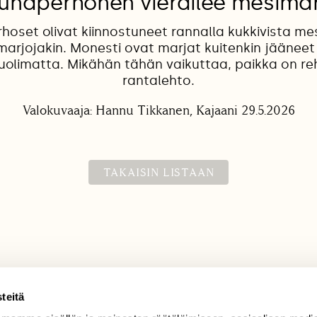
uunaperhonen vierailee mesimar
hoset olivat kiinnostuneet rannalla kukkivista me
 marjojakin. Monesti ovat marjat kuitenkin jääne
uolimatta. Mikähän tähän vaikuttaa, paikka on re
rantalehto.
Valokuvaaja: Hannu Tikkanen, Kajaani 29.5.2026
TAKAISIN LISTAAN
teitä