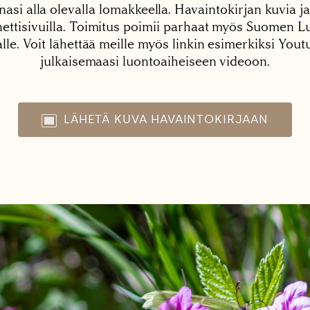
nasi alla olevalla lomakkeella. Havaintokirjan kuvia ja
tisivuilla. Toimitus poimii parhaat myös Suomen Lu
alle. Voit lähettää meille myös linkin esimerkiksi You
julkaisemaasi luontoaiheiseen videoon.
LÄHETÄ KUVA HAVAINTOKIRJAAN