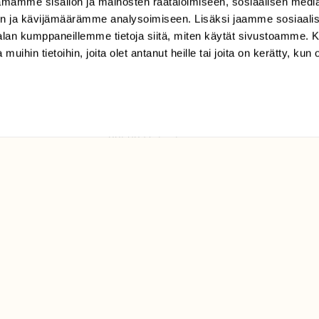
mamme sisällön ja mainosten räätälöimiseen, sosiaalisen medi
TILAAJAPALVELU
n ja kävijämäärämme analysoimiseen. Lisäksi jaamme sosiaali
tilaajapalvelu@sll.fi
-alan kumppaneillemme tietoja siitä, miten käytät sivustoamme
 muihin tietoihin, joita olet antanut heille tai joita on kerätty, kun 
(09) 228 08 210 (arkisin
klo 9-15)
Suomen
Luonto/tilaajapalvelu
Sörnäistenkatu 1
00580 Helsinki
ELU­
YHTEYSTIEDOT
ntaja on
Palautelomake
Yhteystiedot
palaute@suomenluonto.fi
Suomen Luonto
Sörnäistenkatu 1
00580 Helsinki