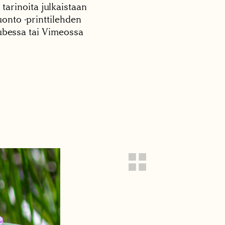
 tarinoita julkaistaan
onto -printtilehden
tubessa tai Vimeossa