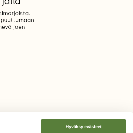
jalla
simarjoista.
et puuttumaan
hevä joen
Hyväksy evästeet