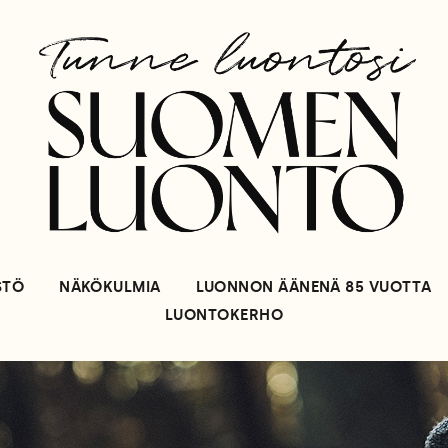
STÖ
NÄKÖKULMIA
LUONNON ÄÄNENÄ 85 VUOTTA
LUONTOKERHO