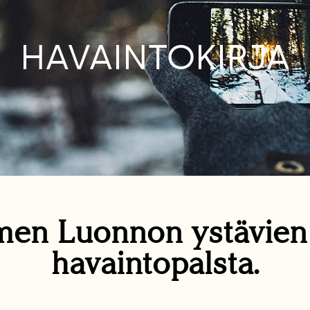
HAVAINTOKIRJA
en Luonnon ystävie
havaintopalsta.