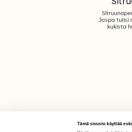
Sitr
Sitruunaper
Jospa tulisi
kukista h
Tämä sivusto käyttää eväs