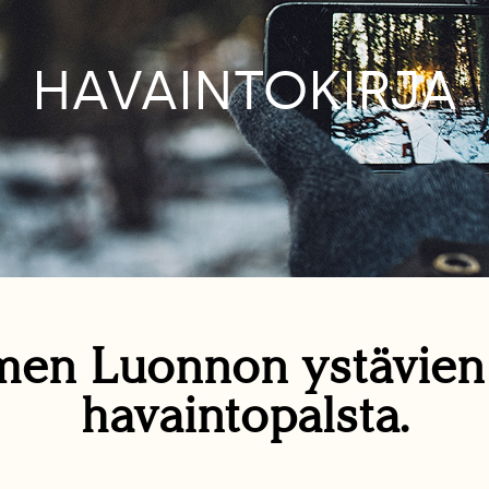
HAVAINTOKIRJA
en Luonnon ystävie
havaintopalsta.