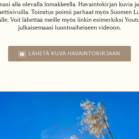
nasi alla olevalla lomakkeella. Havaintokirjan kuvia ja
tisivuilla. Toimitus poimii parhaat myös Suomen Lu
alle. Voit lähettää meille myös linkin esimerkiksi You
julkaisemaasi luontoaiheiseen videoon.
LÄHETÄ KUVA HAVAINTOKIRJAAN