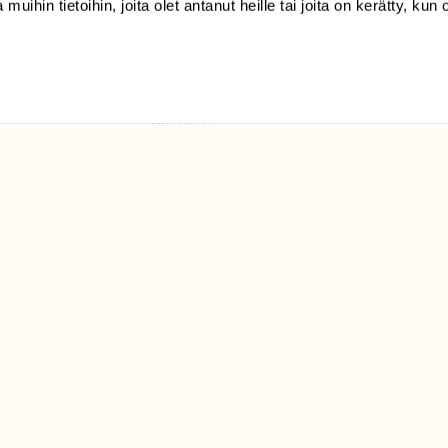
 muihin tietoihin, joita olet antanut heille tai joita on kerätty, kun 
(09) 228 08 210 (arkisin
klo 9-15)
Suomen
Luonto/tilaajapalvelu
Sörnäistenkatu 1
00580 Helsinki
ELU­
YHTEYSTIEDOT
ntaja on
Palautelomake
Yhteystiedot
palaute@suomenluonto.fi
Suomen Luonto
Sörnäistenkatu 1
00580 Helsinki
Mediatiedot
Tietosuojaseloste