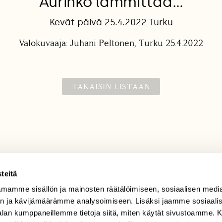
Aurinko lämmittää…
Kevät päivä 25.4.2022 Turku
Valokuvaaja: Juhani Peltonen, Turku 25.4.2022
TAKAISIN LISTAAN
teitä
mamme sisällön ja mainosten räätälöimiseen, sosiaalisen medi
TILAAJAPALVELU
n ja kävijämäärämme analysoimiseen. Lisäksi jaamme sosiaali
tilaajapalvelu@sll.fi
-alan kumppaneillemme tietoja siitä, miten käytät sivustoamme