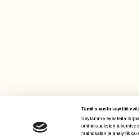
Tämä sivusto käyttää eväs
Käytämme evästeitä tarjoa
LEHTI
ominaisuuksien tukemisee
Uusin lehti
mainosalan ja analytiikka