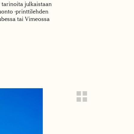
 tarinoita julkaistaan
onto -printtilehden
tubessa tai Vimeossa