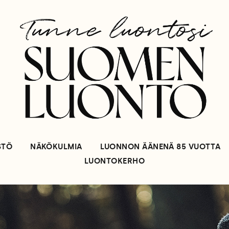
STÖ
NÄKÖKULMIA
LUONNON ÄÄNENÄ 85 VUOTTA
LUONTOKERHO