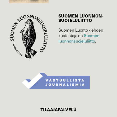
SUOMEN LUONNON­
SUOJELU­LIITTO
Suomen Luonto -lehden
Suomen
kustantaja on
luonnonsuojelu­liitto
.
TILAAJAPALVELU