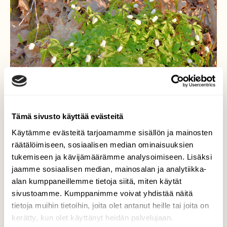
Tämä sivusto käyttää evästeitä
Käytämme evästeitä tarjoamamme sisällön ja mainosten
räätälöimiseen, sosiaalisen median ominaisuuksien
tukemiseen ja kävijämäärämme analysoimiseen. Lisäksi
jaamme sosiaalisen median, mainosalan ja analytiikka-
Ekat valkovuokot
alan kumppaneillemme tietoja siitä, miten käytät
sivustoamme. Kumppanimme voivat yhdistää näitä
Pysyivät kiinni viileästä säästä johtuen.
tietoja muihin tietoihin, joita olet antanut heille tai joita on
kerätty, kun olet käyttänyt heidän palvelujaan.
Valokuvaaja: Reijo Juurinen, Helsinki Huhtikuu