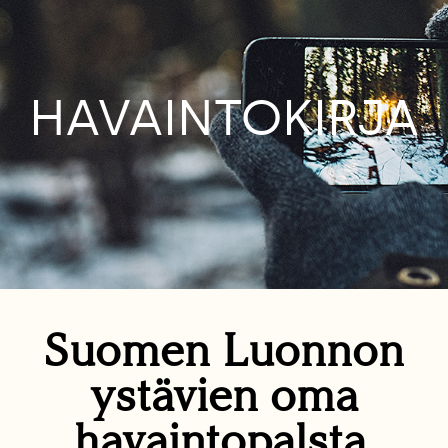
HAVAINTOKIRJA
Suomen Luonnon
ystävien oma
havaintopalsta.