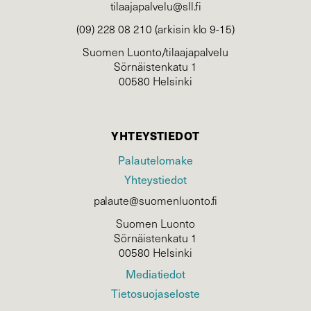
tilaajapalvelu@sll.fi
(09) 228 08 210 (arkisin klo 9-15)
Suomen Luonto/tilaajapalvelu
Sörnäistenkatu 1
00580 Helsinki
YHTEYSTIEDOT
Palautelomake
Yhteystiedot
palaute@suomenluonto.fi
Suomen Luonto
Sörnäistenkatu 1
00580 Helsinki
Mediatiedot
Tietosuojaseloste