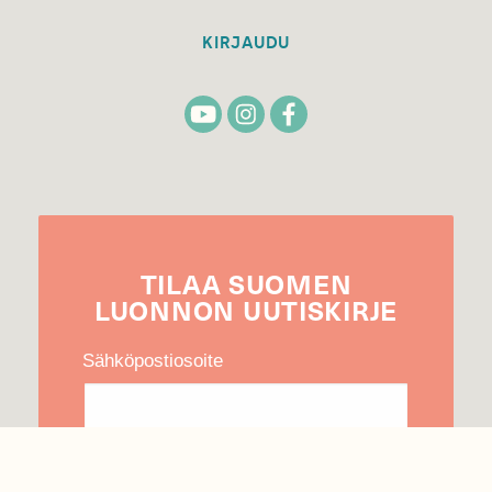
KIRJAUDU
TILAA
SUOMEN
LUONNON
UUTIS­KIRJE
Sähköpostiosoite
Hyväksyn tietojeni käytön uutiskirjeen
lähettämiseen