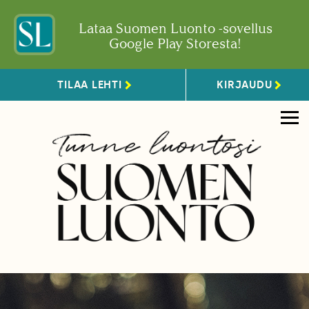
Lataa Suomen Luonto -sovellus
Google Play Storesta!
TILAA LEHTI
KIRJAUDU