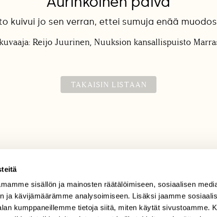
Aurinkoinen päivä
o kuivui jo sen verran, ettei sumuja enää muodos
kuvaaja: Reijo Juurinen, Nuuksion kansallispuisto Marr
TAKAISIN LISTAAN
teitä
mamme sisällön ja mainosten räätälöimiseen, sosiaalisen medi
TILAAJAPALVELU
n ja kävijämäärämme analysoimiseen. Lisäksi jaamme sosiaali
tilaajapalvelu@sll.fi
-alan kumppaneillemme tietoja siitä, miten käytät sivustoamme