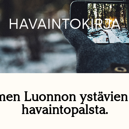
HAVAINTOKIRJA
en Luonnon ystävie
havaintopalsta.