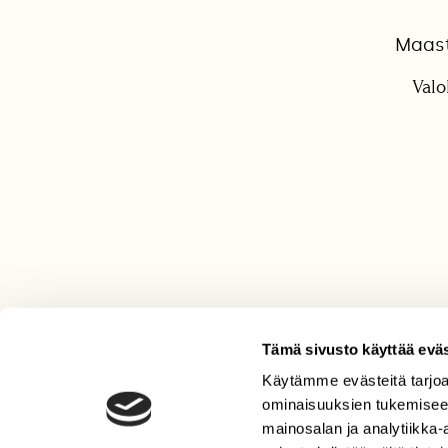
Maast
Valo
Tämä sivusto käyttää eväs
Käytämme evästeitä tarjoa
LEHTI
ominaisuuksien tukemisee
Uusin lehti
mainosalan ja analytiikka