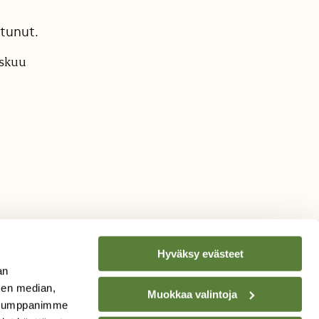
tunut.
askuu
Hyväksy evästeet
an
sen median,
Muokkaa valintoja
. Kumppanimme
TILAA
SUOMEN