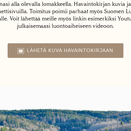
nasi alla olevalla lomakkeella. Havaintokirjan kuvia ja
tisivuilla. Toimitus poimii parhaat myös Suomen Lu
alle. Voit lähettää meille myös linkin esimerkiksi You
julkaisemaasi luontoaiheiseen videoon.
LÄHETÄ KUVA HAVAINTOKIRJAAN