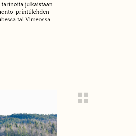
 tarinoita julkaistaan
onto -printtilehden
tubessa tai Vimeossa