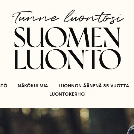
STÖ
NÄKÖKULMIA
LUONNON ÄÄNENÄ 85 VUOTTA
LUONTOKERHO