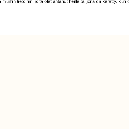
 muihin tietoihin, joita olet antanut heille tai joita on kerätty, kun 
(09) 228 08 210 (arkisin
klo 9-15)
Suomen
Luonto/tilaajapalvelu
Sörnäistenkatu 1
00580 Helsinki
ELU­
YHTEYSTIEDOT
ntaja on
Palautelomake
Yhteystiedot
palaute@suomenluonto.fi
Suomen Luonto
Sörnäistenkatu 1
00580 Helsinki
Mediatiedot
Tietosuojaseloste