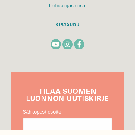
Tietosuojaseloste
KIRJAUDU
TILAA
SUOMEN
LUONNON
UUTIS­KIRJE
Sähköpostiosoite