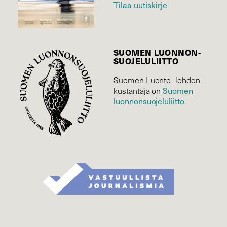
Tilaa uutiskirje
SUOMEN LUONNON­
SUOJELU­LIITTO
Suomen Luonto -lehden
Suomen
kustantaja on
luonnonsuojelu­liitto
.