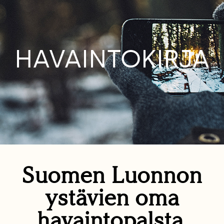
HAVAINTOKIRJA
Suomen Luonnon
ystävien oma
havaintopalsta.