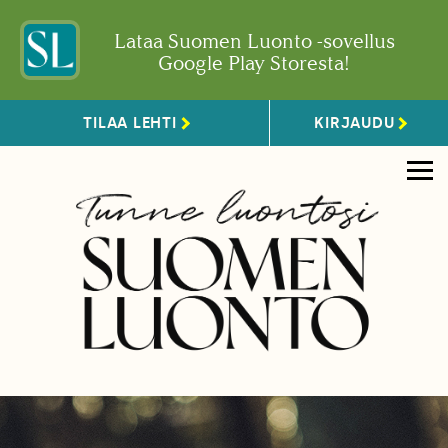
Lataa Suomen Luonto -sovellus
Google Play Storesta!
TILAA LEHTI
KIRJAUDU