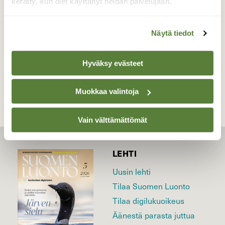
kerätty, kun olet käyttänyt heidän palvelujaan.
Valokuvaaja: Reijo Juurinen, Nuuksion
kansallispuisto Marraskuu
Näytä tiedot
TAKAISIN LISTAAN
Hyväksy evästeet
Muokkaa valintoja
Vain välttämättömät
LEHTI
Uusin lehti
Tilaa Suomen Luonto
Tilaa digilukuoikeus
Äänestä parasta juttua