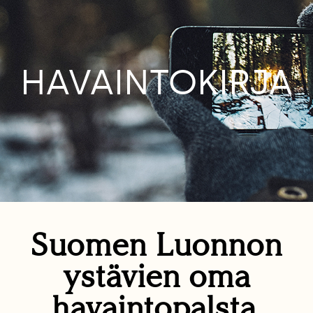
HAVAINTOKIRJA
Suomen Luonnon
ystävien oma
havaintopalsta.