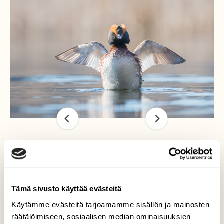
Aurinkotanssi
Menin aamulla Espoon Suomenojalle
Tämä sivusto käyttää evästeitä
testaamaan uutta kemeraani ja
Käytämme evästeitä tarjoamamme sisällön ja mainosten
omavalmiste jalustaa. Siellä on hyvät
räätälöimiseen, sosiaalisen median ominaisuuksien
mahdollisuudet päästä kunnolla kuvaamaan