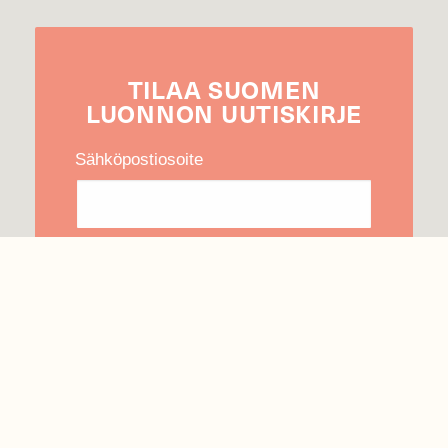
TILAA
SUOMEN
LUONNON
UUTIS­KIRJE
Sähköpostiosoite
Hyväksyn tietojeni käytön uutiskirjeen
lähettämiseen
Tietosuojaseloste