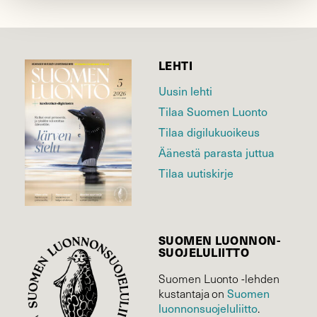
LEHTI
Uusin lehti
Tilaa Suomen Luonto
Tilaa digilukuoikeus
Äänestä parasta juttua
Tilaa uutiskirje
SUOMEN LUONNON­
SUOJELU­LIITTO
Suomen Luonto -lehden
Suomen
kustantaja on
luonnonsuojelu­liitto
.