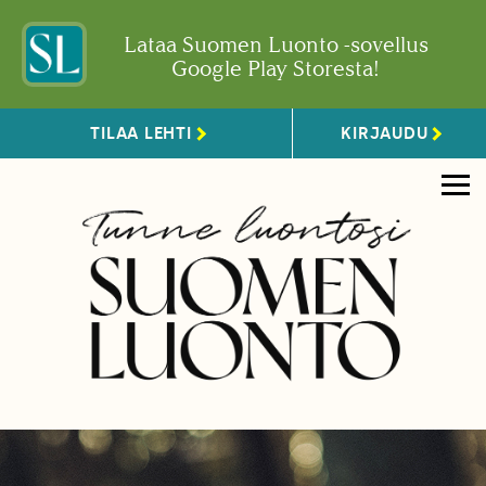
Lataa Suomen Luonto -sovellus
Google Play Storesta!
TILAA LEHTI
KIRJAUDU