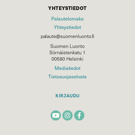
YHTEYSTIEDOT
Palautelomake
Yhteystiedot
palaute@suomenluonto.fi
Suomen Luonto
Sörnäistenkatu 1
00580 Helsinki
Mediatiedot
Tietosuojaseloste
KIRJAUDU