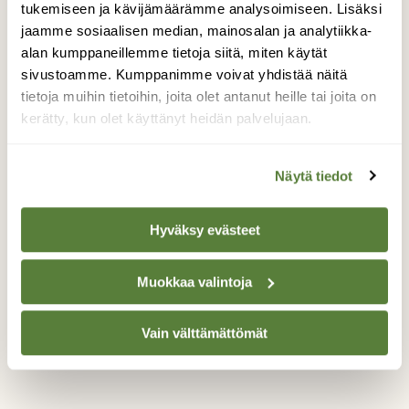
tukemiseen ja kävijämäärämme analysoimiseen. Lisäksi
kun lintuja on monipuolisesti ja paljon.
jaamme sosiaalisen median, mainosalan ja analytiikka-
Kuvailin aamuvalossa myötävaloon ja
alan kumppaneillemme tietoja siitä, miten käytät
aamun siirryttyä jo aamupäivän puolelle
sivustoamme. Kumppanimme voivat yhdistää näitä
päätin hieman kokeilla vatstavaloon
tietoja muihin tietoihin, joita olet antanut heille tai joita on
kuvaamista. Uudessa kuvauspaikassa ei
kerätty, kun olet käyttänyt heidän palvelujaan.
tarvinnut kauaa odotella kun Mustakurkku-
uikku pariskunta tuli poseeraamaan ja oikein
esittelemään itseään minulle. Sain rauhassa
Näytä tiedot
ottaa kuvia ja testailla kameraa.
Valokuvaaja: Toni Limnell, Espoo, Suomenoja
Hyväksy evästeet
25.4.2014
Muokkaa valintoja
TAKAISIN LISTAAN
Vain välttämättömät