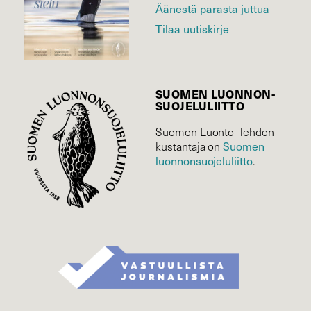
Äänestä parasta juttua
Tilaa uutiskirje
SUOMEN LUONNON­
SUOJELU­LIITTO
Suomen Luonto -lehden
Suomen
kustantaja on
luonnonsuojelu­liitto
.