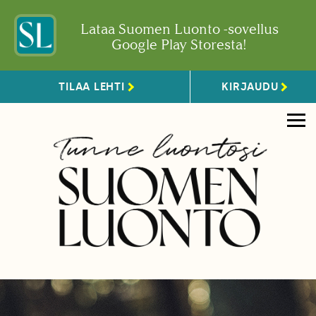
Lataa Suomen Luonto -sovellus
Google Play Storesta!
TILAA LEHTI
KIRJAUDU