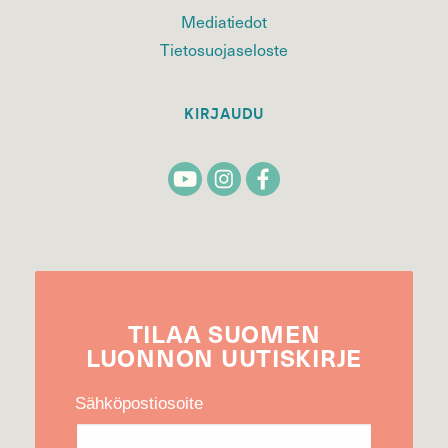
Mediatiedot
Tietosuojaseloste
KIRJAUDU
TILAA
SUOMEN
LUONNON
UUTIS­KIRJE
Sähköpostiosoite