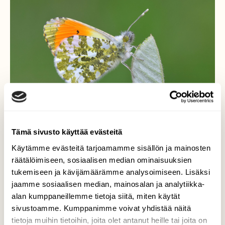
Tämä sivusto käyttää evästeitä
Käytämme evästeitä tarjoamamme sisällön ja mainosten
räätälöimiseen, sosiaalisen median ominaisuuksien
tukemiseen ja kävijämäärämme analysoimiseen. Lisäksi
Auroraperhonen
jaamme sosiaalisen median, mainosalan ja analytiikka-
alan kumppaneillemme tietoja siitä, miten käytät
Koirasauroraperhonen lenteli
sivustoamme. Kumppanimme voivat yhdistää näitä
metsänreunassa pilvisellä säällä. Pysähtyi
tietoja muihin tietoihin, joita olet antanut heille tai joita on