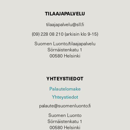
TILAAJAPALVELU
tilaajapalvelu@sll.fi
(09) 228 08 210 (arkisin klo 9-15)
Suomen Luonto/tilaajapalvelu
Sörnäistenkatu 1
00580 Helsinki
YHTEYSTIEDOT
Palautelomake
Yhteystiedot
palaute@suomenluonto.fi
Suomen Luonto
Sörnäistenkatu 1
00580 Helsinki