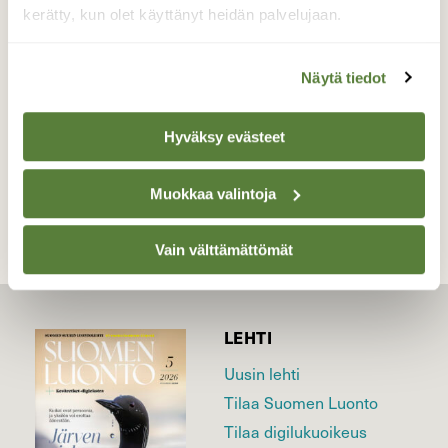
välillä hetkiseksi ja jatkoi taas lentoaan.
kerätty, kun olet käyttänyt heidän palvelujaan.
Valokuvaaja: Päivi Kiiskinen-Mustonen, Joensuu
19.5.2026
Näytä tiedot
Hyväksy evästeet
TAKAISIN LISTAAN
Muokkaa valintoja
Vain välttämättömät
LEHTI
Uusin lehti
Tilaa Suomen Luonto
Tilaa digilukuoikeus