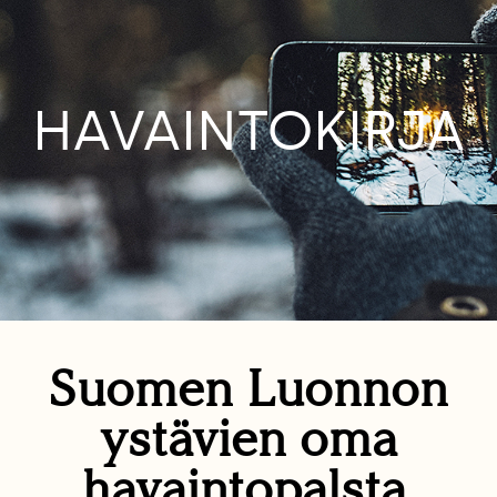
HAVAINTOKIRJA
Suomen Luonnon
ystävien oma
havaintopalsta.