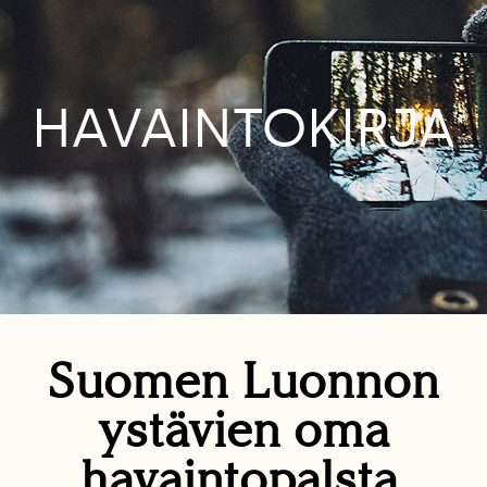
HAVAINTOKIRJA
Suomen Luonnon
ystävien oma
havaintopalsta.