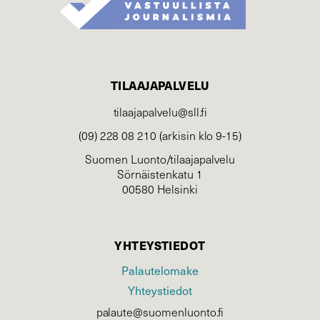
TILAAJAPALVELU
tilaajapalvelu@sll.fi
(09) 228 08 210 (arkisin klo 9-15)
Suomen Luonto/tilaajapalvelu
Sörnäistenkatu 1
00580 Helsinki
YHTEYSTIEDOT
Palautelomake
Yhteystiedot
palaute@suomenluonto.fi