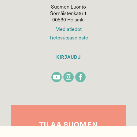
Suomen Luonto
Sörnäistenkatu 1
00580 Helsinki
Mediatiedot
Tietosuojaseloste
KIRJAUDU
TILAA
SUOMEN
LUONNON
UUTIS­KIRJE