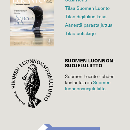
Tilaa Suomen Luonto
Tilaa digilukuoikeus
Äänestä parasta juttua
Tilaa uutiskirje
SUOMEN LUONNON­
SUOJELU­LIITTO
Suomen Luonto -lehden
Suomen
kustantaja on
luonnonsuojelu­liitto
.