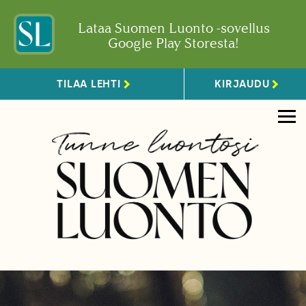
Lataa Suomen Luonto -sovellus
Google Play Storesta!
TILAA LEHTI
KIRJAUDU