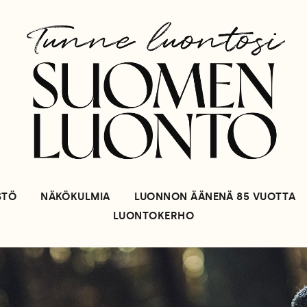
STÖ
NÄKÖKULMIA
LUONNON ÄÄNENÄ 85 VUOTTA
LUONTOKERHO