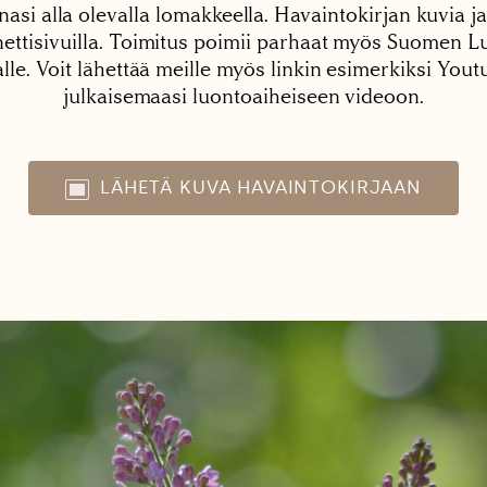
nasi alla olevalla lomakkeella. Havaintokirjan kuvia ja
tisivuilla. Toimitus poimii parhaat myös Suomen Lu
alle. Voit lähettää meille myös linkin esimerkiksi You
julkaisemaasi luontoaiheiseen videoon.
LÄHETÄ KUVA HAVAINTOKIRJAAN