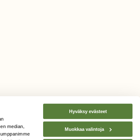
Hyväksy evästeet
an
sen median,
Muokkaa valintoja
. Kumppanimme
TILAA
SUOMEN