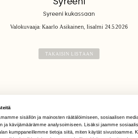
Syreeni
Syreeni kukassaan
Valokuvaaja: Kaarlo Asikainen, Iisalmi 24.5.2026
TAKAISIN LISTAAN
teitä
mamme sisällön ja mainosten räätälöimiseen, sosiaalisen medi
TILAAJAPALVELU
n ja kävijämäärämme analysoimiseen. Lisäksi jaamme sosiaali
tilaajapalvelu@sll.fi
-alan kumppaneillemme tietoja siitä, miten käytät sivustoamme