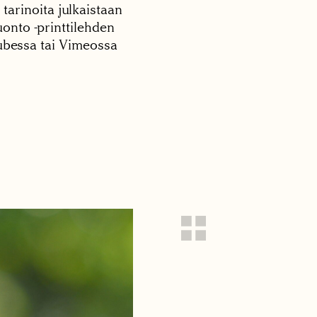
 tarinoita julkaistaan
onto -printtilehden
tubessa tai Vimeossa