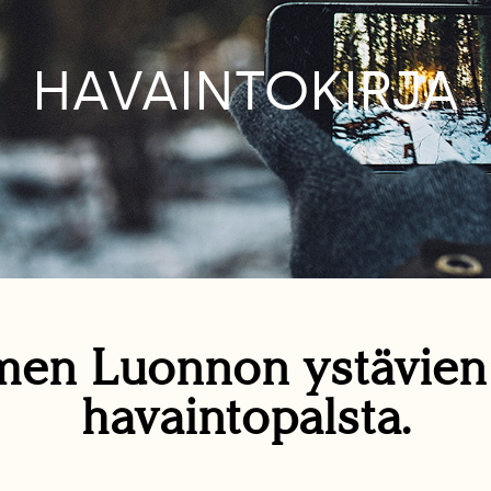
HAVAINTOKIRJA
en Luonnon ystävie
havaintopalsta.