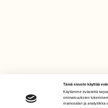
Tämä sivusto käyttää eväs
Käytämme evästeitä tarjoa
LEHTI
ominaisuuksien tukemisee
Uusin lehti
mainosalan ja analytiikka