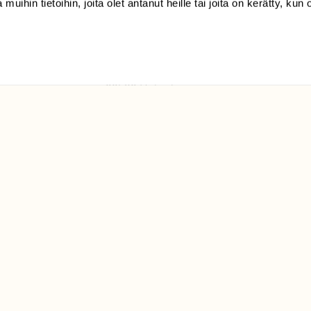
 muihin tietoihin, joita olet antanut heille tai joita on kerätty, kun 
(09) 228 08 210 (arkisin
klo 9-15)
Suomen
Luonto/tilaajapalvelu
Sörnäistenkatu 1
00580 Helsinki
ELU­
YHTEYSTIEDOT
ntaja on
Palautelomake
Yhteystiedot
palaute@suomenluonto.fi
Suomen Luonto
Sörnäistenkatu 1
00580 Helsinki
Mediatiedot
Tietosuojaseloste