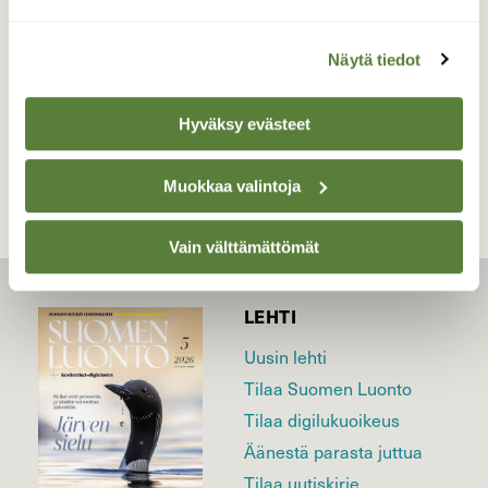
04.06.2026
Näytä tiedot
TAKAISIN LISTAAN
Hyväksy evästeet
Muokkaa valintoja
Vain välttämättömät
LEHTI
Uusin lehti
Tilaa Suomen Luonto
Tilaa digilukuoikeus
Äänestä parasta juttua
Tilaa uutiskirje