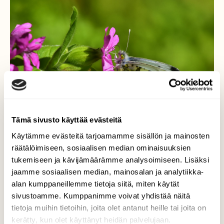
Tämä sivusto käyttää evästeitä
Käytämme evästeitä tarjoamamme sisällön ja mainosten
räätälöimiseen, sosiaalisen median ominaisuuksien
tukemiseen ja kävijämäärämme analysoimiseen. Lisäksi
jaamme sosiaalisen median, mainosalan ja analytiikka-
Auroraperhonen
alan kumppaneillemme tietoja siitä, miten käytät
sivustoamme. Kumppanimme voivat yhdistää näitä
Auroraperhosnaaras ruokaili puna-ailakeilla.
tietoja muihin tietoihin, joita olet antanut heille tai joita on
kerätty, kun olet käyttänyt heidän palvelujaan.
Valokuvaaja: Markku Pelkonen, Jyväskylä