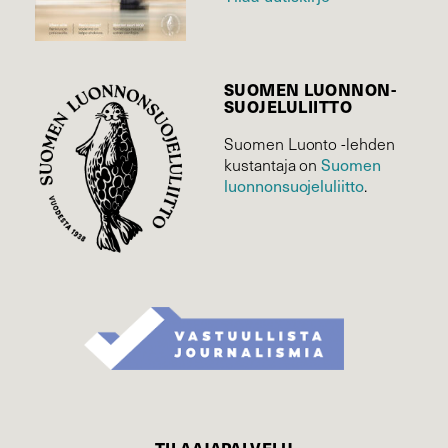
SUOMEN LUONNON­
SUOJELU­LIITTO
Suomen Luonto -lehden
kustantaja on
Suomen
luonnonsuojelu­liitto
.