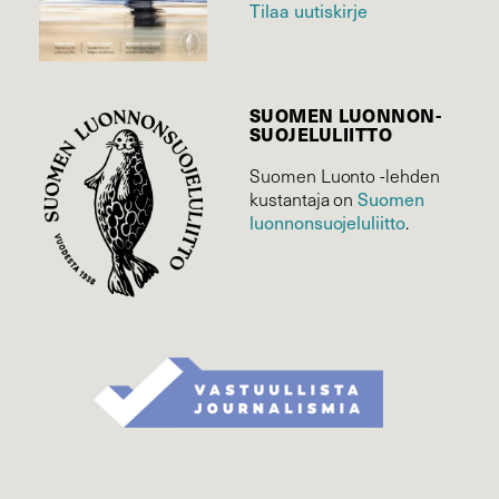
Tilaa uutiskirje
SUOMEN LUONNON­
SUOJELU­LIITTO
Suomen Luonto -lehden
kustantaja on
Suomen
luonnonsuojelu­liitto
.