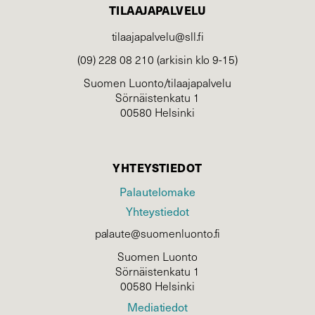
TILAAJAPALVELU
tilaajapalvelu@sll.fi
(09) 228 08 210 (arkisin klo 9-15)
Suomen Luonto/tilaajapalvelu
Sörnäistenkatu 1
00580 Helsinki
YHTEYSTIEDOT
Palautelomake
Yhteystiedot
palaute@suomenluonto.fi
Suomen Luonto
Sörnäistenkatu 1
00580 Helsinki
Mediatiedot