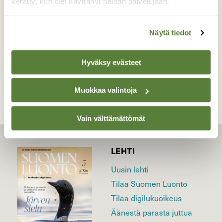
kerätty, kun olet käyttänyt heidän palvelujaan.
Valokuvaaja: Markku Pelkonen, Jyväskylä
04.06.2026
Näytä tiedot
TAKAISIN LISTAAN
Hyväksy evästeet
Muokkaa valintoja
Vain välttämättömät
LEHTI
Uusin lehti
Tilaa Suomen Luonto
Tilaa digilukuoikeus
Äänestä parasta juttua