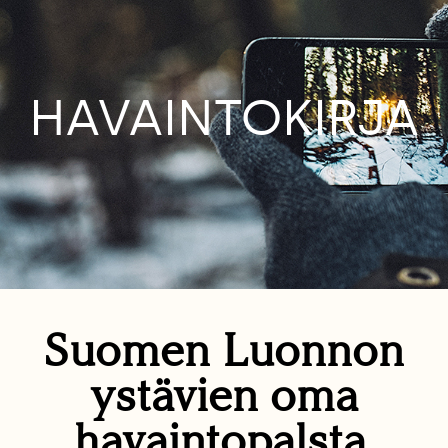
HAVAINTOKIRJA
Suomen Luonnon
ystävien oma
havaintopalsta.