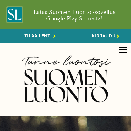
Lataa Suomen Luonto -sovellus
Google Play Storesta!
TILAA LEHTI
KIRJAUDU