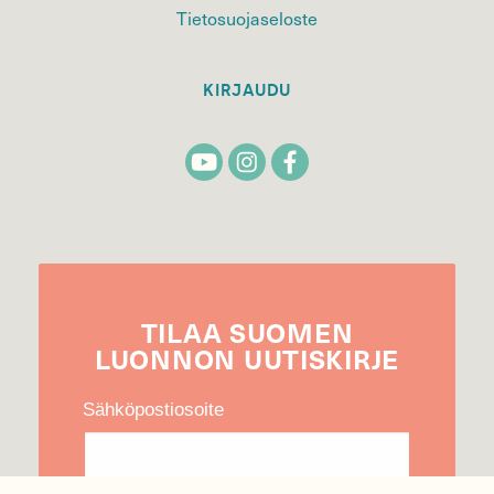
Tietosuojaseloste
KIRJAUDU
TILAA
SUOMEN
LUONNON
UUTIS­KIRJE
Sähköpostiosoite