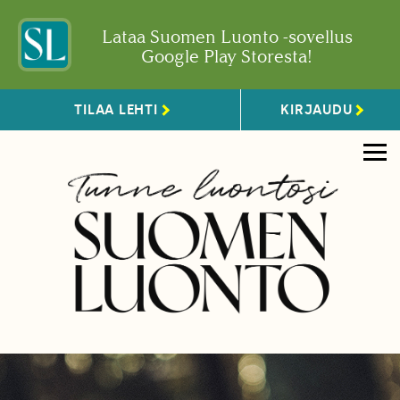
Lataa Suomen Luonto -sovellus
Google Play Storesta!
TILAA LEHTI
KIRJAUDU