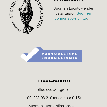
Suomen Luonto -lehden
kustantaja on
Suomen
luonnonsuojelu­liitto
.
TILAAJAPALVELU
tilaajapalvelu@sll.fi
(09) 228 08 210 (arkisin klo 9-15)
Suomen Luonto/tilaajapalvelu