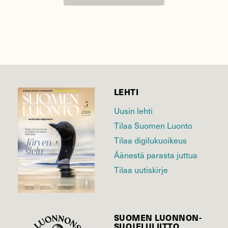
LEHTI
Uusin lehti
Tilaa Suomen Luonto
Tilaa digilukuoikeus
Äänestä parasta juttua
Tilaa uutiskirje
SUOMEN LUONNON­
SUOJELU­LIITTO