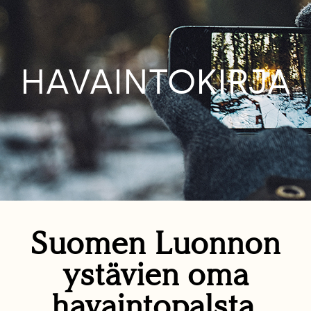
HAVAINTOKIRJA
Suomen Luonnon
ystävien oma
havaintopalsta.