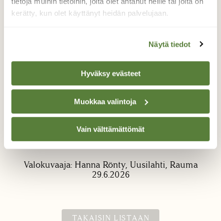
tietoja muihin tietoihin, joita olet antanut heille tai joita on
kerätty, kun olet käyttänyt heidän palvelujaan.
Näytä tiedot
Hyväksy evästeet
Ei siinä näin pitänyt käydä
Muokkaa valintoja
Kesäkukkaistutuksen ensimmäinen kukkija
on aitohunajakukka, valitettavasti kärpänen
Vain välttämättömät
ei nautiskella kerinnyt, kun kukkahämähäkki
yllätti
Valokuvaaja: Hanna Rönty, Uusilahti, Rauma
29.6.2026
TAKAISIN LISTAAN