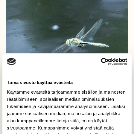
Tämä sivusto käyttää evästeitä
Käytämme evästeitä tarjoamamme sisällön ja mainosten
räätälöimiseen, sosiaalisen median ominaisuuksien
tukemiseen ja kävijämäärämme analysoimiseen. Lisäksi
jaamme sosiaalisen median, mainosalan ja analytiikka-
Sudenkorento saalistaa
alan kumppaneillemme tietoja siitä, miten käytät
sivustoamme. Kumppanimme voivat yhdistää näitä
Sudenkorento, mahdollisesti välkekorento