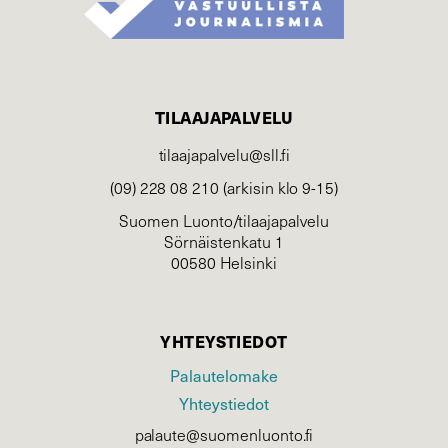
TILAAJAPALVELU
tilaajapalvelu@sll.fi
(09) 228 08 210 (arkisin klo 9-15)
Suomen Luonto/tilaajapalvelu
Sörnäistenkatu 1
00580 Helsinki
YHTEYSTIEDOT
Palautelomake
Yhteystiedot
palaute@suomenluonto.fi