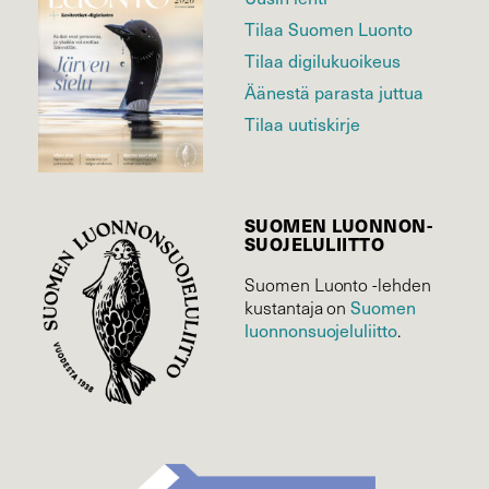
Tilaa Suomen Luonto
Tilaa digilukuoikeus
Äänestä parasta juttua
Tilaa uutiskirje
SUOMEN LUONNON­
SUOJELU­LIITTO
Suomen Luonto -lehden
kustantaja on
Suomen
luonnonsuojelu­liitto
.