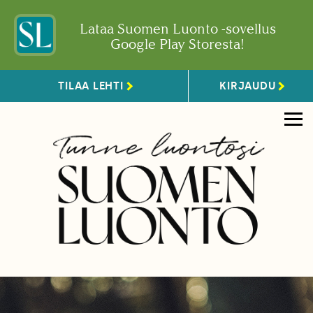
Lataa Suomen Luonto -sovellus
Google Play Storesta!
TILAA LEHTI
KIRJAUDU