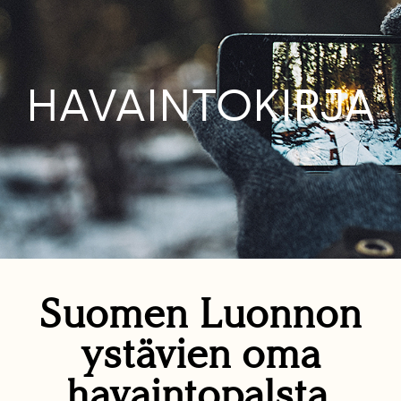
HAVAINTOKIRJA
Suomen Luonnon
ystävien oma
havaintopalsta.