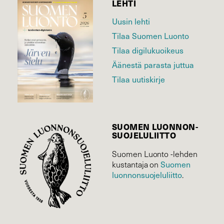
LEHTI
Uusin lehti
Tilaa Suomen Luonto
Tilaa digilukuoikeus
Äänestä parasta juttua
Tilaa uutiskirje
SUOMEN LUONNON­
SUOJELU­LIITTO
Suomen Luonto -lehden
Suomen
kustantaja on
luonnonsuojelu­liitto
.