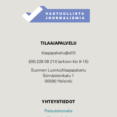
TILAAJAPALVELU
tilaajapalvelu@sll.fi
(09) 228 08 210 (arkisin klo 9-15)
Suomen Luonto/tilaajapalvelu
Sörnäistenkatu 1
00580 Helsinki
YHTEYSTIEDOT
Palautelomake