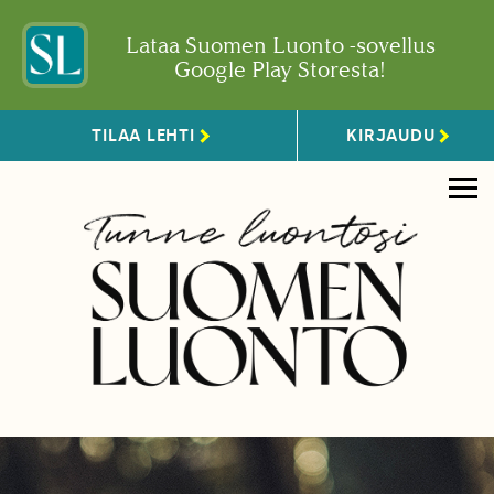
Lataa Suomen Luonto -sovellus
Google Play Storesta!
TILAA LEHTI
KIRJAUDU