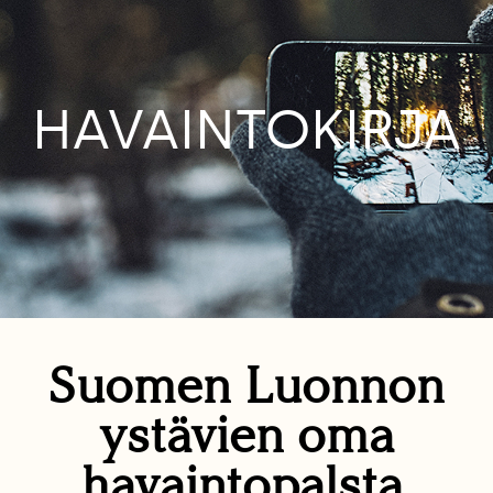
HAVAINTOKIRJA
Suomen Luonnon
ystävien oma
havaintopalsta.