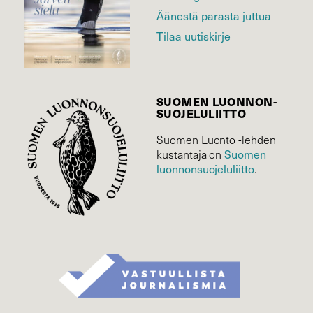
Äänestä parasta juttua
Tilaa uutiskirje
SUOMEN LUONNON­
SUOJELU­LIITTO
Suomen Luonto -lehden
kustantaja on
Suomen
luonnonsuojelu­liitto
.