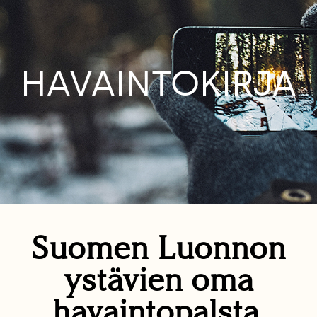
HAVAINTOKIRJA
Suomen Luonnon
ystävien oma
havaintopalsta.