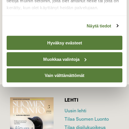
tietoja muihin tietoihin, joita olet antanut heille tai joita on
veteen pudonneet hyönteiset.
kerätty, kun olet käyttänyt heidän palvelujaan.
Valokuvaaja: Reijo Juurinen, Nuuksion
kansallispuisto Toukokuu
Näytä tiedot
Hyväksy evästeet
TAKAISIN LISTAAN
Muokkaa valintoja
Vain välttämättömät
LEHTI
Uusin lehti
Tilaa Suomen Luonto
Tilaa digilukuoikeus