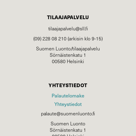
TILAAJAPALVELU
tilaajapalvelu@sll.fi
(09) 228 08 210 (arkisin klo 9-15)
Suomen Luonto/tilaajapalvelu
Sörnäistenkatu 1
00580 Helsinki
YHTEYSTIEDOT
Palautelomake
Yhteystiedot
palaute@suomenluonto.fi
Suomen Luonto
Sörnäistenkatu 1