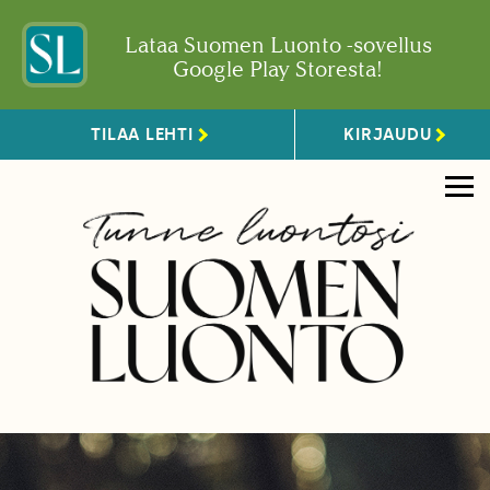
Lataa Suomen Luonto -sovellus
Google Play Storesta!
TILAA LEHTI
KIRJAUDU