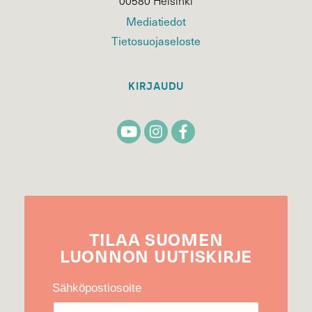
00580 Helsinki
Mediatiedot
Tietosuojaseloste
KIRJAUDU
TILAA
SUOMEN
LUONNON
UUTIS­KIRJE
Sähköpostiosoite