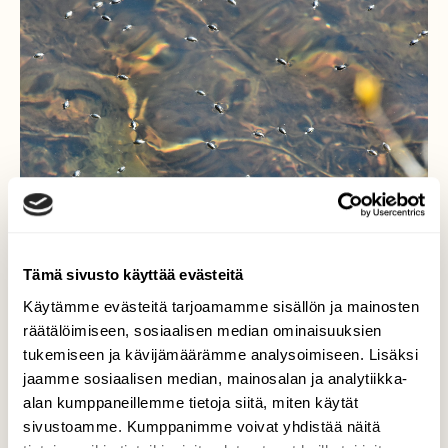
Tämä sivusto käyttää evästeitä
Käytämme evästeitä tarjoamamme sisällön ja mainosten
räätälöimiseen, sosiaalisen median ominaisuuksien
Hopeaseppiä tuli näytille
tukemiseen ja kävijämäärämme analysoimiseen. Lisäksi
jaamme sosiaalisen median, mainosalan ja analytiikka-
Istuin lammen rannalla pilvinäytelmiä
alan kumppaneillemme tietoja siitä, miten käytät
ihailemassa, kun edessäni ui vedessä
sivustoamme. Kumppanimme voivat yhdistää näitä
vilkkaasti pieniä koppiaisia. Niitä kiinnosti