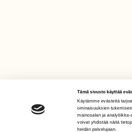
Tämä sivusto käyttää eväs
Käytämme evästeitä tarjoa
LEHTI
ominaisuuksien tukemisee
Uusin lehti
mainosalan ja analytiikka
Tilaa Suomen Luonto
voivat yhdistää näitä tietoja
heidän palvelujaan.
Tilaa digilukuoikeus