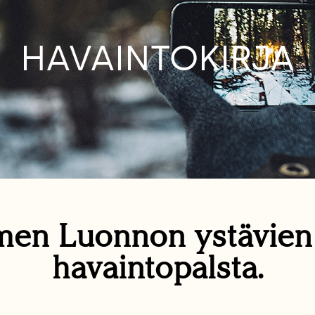
HAVAINTOKIRJA
en Luonnon ystävie
havaintopalsta.