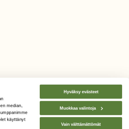
Hyväksy evästeet
an
sen median,
Muokkaa valintoja
. Kumppanimme
TILAA
SUOMEN
olet käyttänyt
LUONNON
UUTIS­KIRJE
Vain välttämättömät