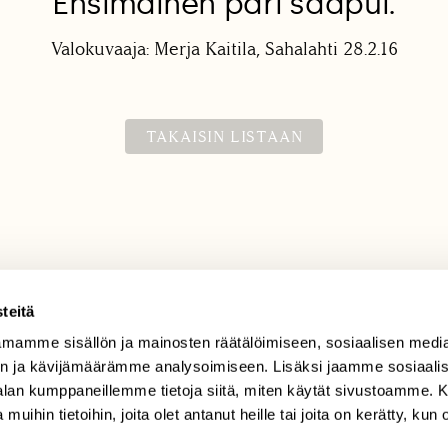
Ensimäinen pari saapui.
Valokuvaaja: Merja Kaitila, Sahalahti 28.2.16
TAKAISIN LISTAAN
teitä
mamme sisällön ja mainosten räätälöimiseen, sosiaalisen medi
TILAAJAPALVELU
n ja kävijämäärämme analysoimiseen. Lisäksi jaamme sosiaali
tilaajapalvelu@sll.fi
-alan kumppaneillemme tietoja siitä, miten käytät sivustoamme
 muihin tietoihin, joita olet antanut heille tai joita on kerätty, kun 
(09) 228 08 210 (arkisin
klo 9-15)