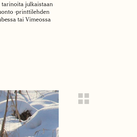
 tarinoita julkaistaan
onto -printtilehden
tubessa tai Vimeossa