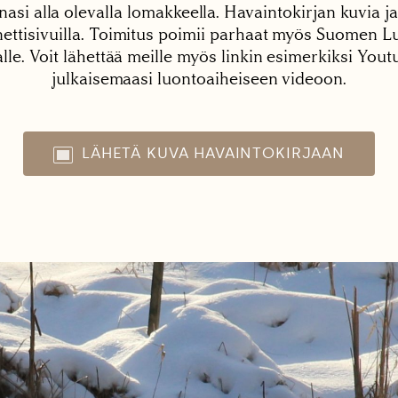
nasi alla olevalla lomakkeella. Havaintokirjan kuvia ja
tisivuilla. Toimitus poimii parhaat myös Suomen Lu
alle. Voit lähettää meille myös linkin esimerkiksi You
julkaisemaasi luontoaiheiseen videoon.
LÄHETÄ KUVA HAVAINTOKIRJAAN