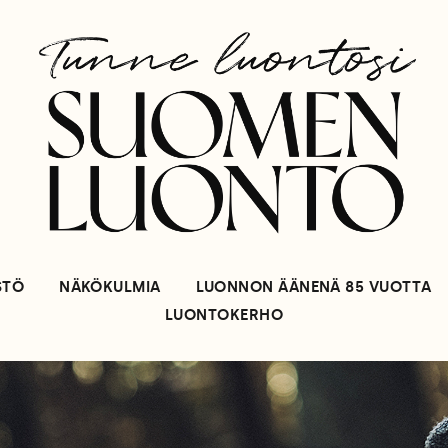
STÖ
NÄKÖKULMIA
LUONNON ÄÄNENÄ 85 VUOTTA
LUONTOKERHO