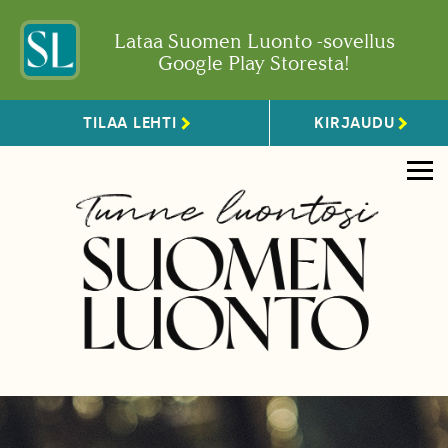
Lataa Suomen Luonto -sovellus
Google Play Storesta!
TILAA LEHTI
KIRJAUDU