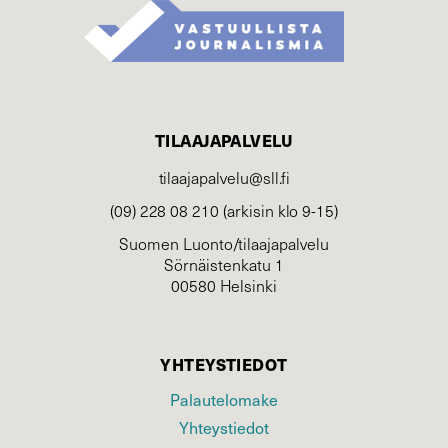
TILAAJAPALVELU
tilaajapalvelu@sll.fi
(09) 228 08 210 (arkisin klo 9-15)
Suomen Luonto/tilaajapalvelu
Sörnäistenkatu 1
00580 Helsinki
YHTEYSTIEDOT
Palautelomake
Yhteystiedot