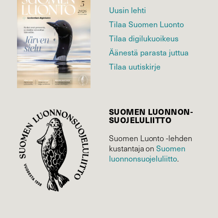
Uusin lehti
Tilaa Suomen Luonto
Tilaa digilukuoikeus
Äänestä parasta juttua
Tilaa uutiskirje
SUOMEN LUONNON­
SUOJELU­LIITTO
Suomen Luonto -lehden
Suomen
kustantaja on
luonnonsuojelu­liitto
.