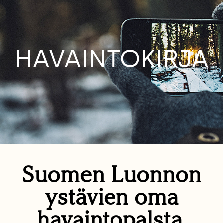
HAVAINTOKIRJA
Suomen Luonnon
ystävien oma
havaintopalsta.