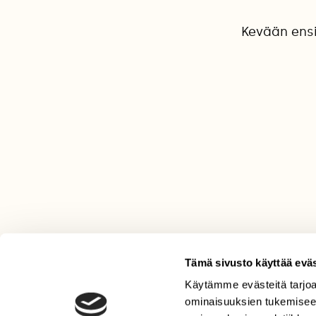
Kevään ensi
Tämä sivusto käyttää eväs
Käytämme evästeitä tarjoa
LEHTI
ominaisuuksien tukemisee
Uusin lehti