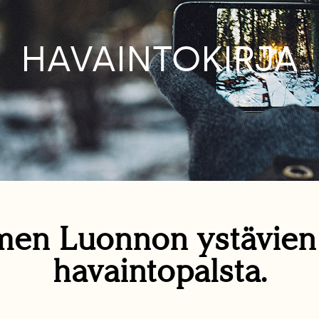
HAVAINTOKIRJA
en Luonnon ystävie
havaintopalsta.