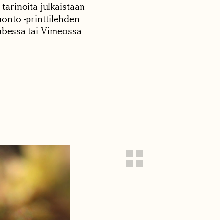
 tarinoita julkaistaan
onto -printtilehden
tubessa tai Vimeossa