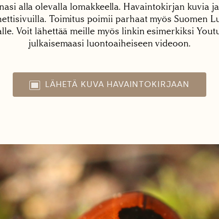
nasi alla olevalla lomakkeella. Havaintokirjan kuvia ja
tisivuilla. Toimitus poimii parhaat myös Suomen Lu
alle. Voit lähettää meille myös linkin esimerkiksi You
julkaisemaasi luontoaiheiseen videoon.
LÄHETÄ KUVA HAVAINTOKIRJAAN