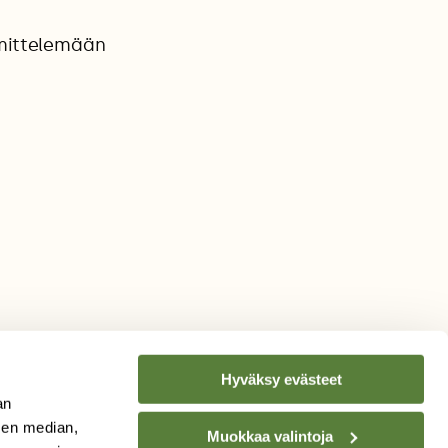
mmittelemään
Hyväksy evästeet
an
sen median,
Muokkaa valintoja