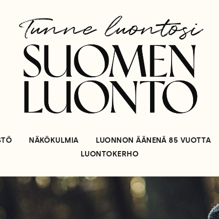
STÖ
NÄKÖKULMIA
LUONNON ÄÄNENÄ 85 VUOTTA
LUONTOKERHO