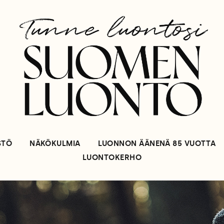
STÖ
NÄKÖKULMIA
LUONNON ÄÄNENÄ 85 VUOTTA
LUONTOKERHO