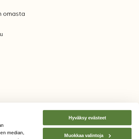
on omasta
pu
Hyväksy evästeet
an
sen median,
Muokkaa valintoja