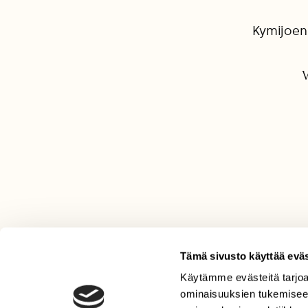
Kymijoen
V
Tämä sivusto käyttää eväs
Käytämme evästeitä tarjoa
LEHTI
ominaisuuksien tukemisee
Uusin lehti