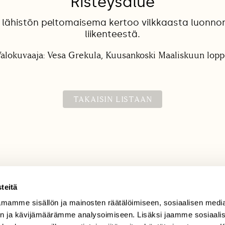
Risteysalue
 lähistön peltomaisema kertoo vilkkaasta luonn
liikenteestä.
alokuvaaja: Vesa Grekula, Kuusankoski Maaliskuun lop
TAKAISIN LISTAAN
teitä
mamme sisällön ja mainosten räätälöimiseen, sosiaalisen medi
TILAAJAPALVELU
n ja kävijämäärämme analysoimiseen. Lisäksi jaamme sosiaali
tilaajapalvelu@sll.fi