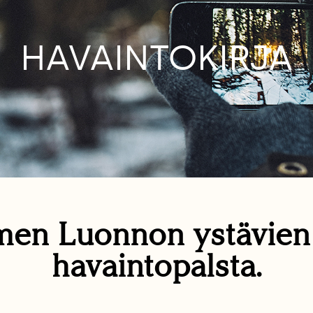
HAVAINTOKIRJA
en Luonnon ystävie
havaintopalsta.