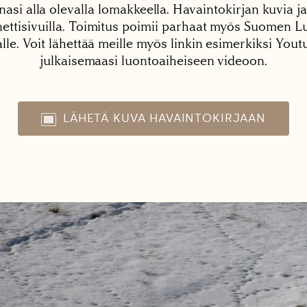
nasi alla olevalla lomakkeella. Havaintokirjan kuvia ja
tisivuilla. Toimitus poimii parhaat myös Suomen Lu
alle. Voit lähettää meille myös linkin esimerkiksi You
julkaisemaasi luontoaiheiseen videoon.
LÄHETÄ KUVA HAVAINTOKIRJAAN