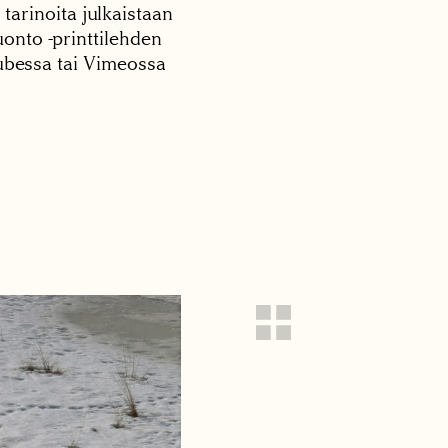
 tarinoita julkaistaan
onto -printtilehden
tubessa tai Vimeossa