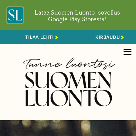
Lataa Suomen Luonto -sovellus
Google Play Storesta!
TILAA LEHTI
KIRJAUDU