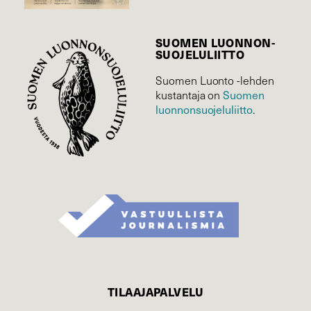
SUOMEN LUONNON­
SUOJELU­LIITTO
Suomen Luonto -lehden
Suomen
kustantaja on
luonnonsuojelu­liitto
.
TILAAJAPALVELU