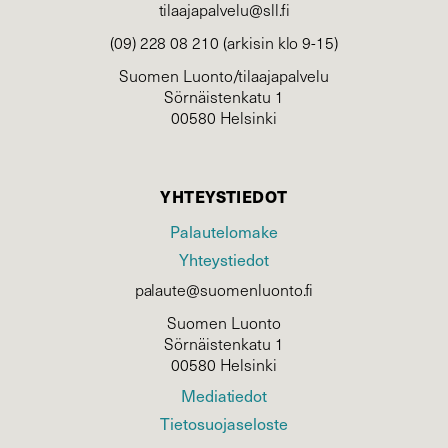
tilaajapalvelu@sll.fi
(09) 228 08 210 (arkisin klo 9-15)
Suomen Luonto/tilaajapalvelu
Sörnäistenkatu 1
00580 Helsinki
YHTEYSTIEDOT
Palautelomake
Yhteystiedot
palaute@suomenluonto.fi
Suomen Luonto
Sörnäistenkatu 1
00580 Helsinki
Mediatiedot
Tietosuojaseloste