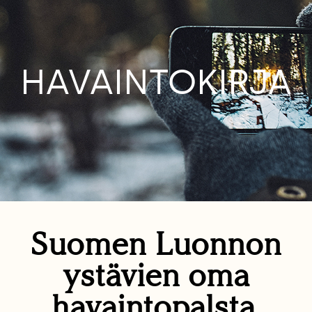
HAVAINTOKIRJA
Suomen Luonnon
ystävien oma
havaintopalsta.