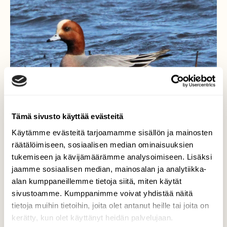
Tämä sivusto käyttää evästeitä
Käytämme evästeitä tarjoamamme sisällön ja mainosten
räätälöimiseen, sosiaalisen median ominaisuuksien
tukemiseen ja kävijämäärämme analysoimiseen. Lisäksi
jaamme sosiaalisen median, mainosalan ja analytiikka-
Haapana
alan kumppaneillemme tietoja siitä, miten käytät
sivustoamme. Kumppanimme voivat yhdistää näitä
Kyllä kelpaa uiskennella auringon paisteessa.
tietoja muihin tietoihin, joita olet antanut heille tai joita on
kerätty, kun olet käyttänyt heidän palvelujaan.
Valokuvaaja: Anu Lapinlampi, Oulu 29.4.2026