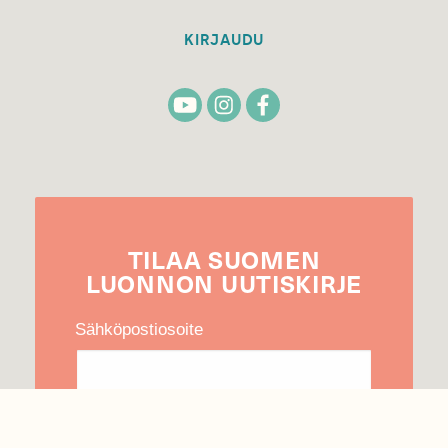
KIRJAUDU
TILAA
SUOMEN
LUONNON
UUTIS­KIRJE
Sähköpostiosoite
Hyväksyn tietojeni käytön uutiskirjeen
lähettämiseen