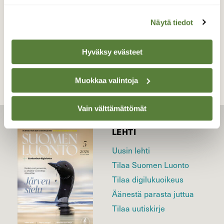
Näytä tiedot
TAKAISIN LISTAAN
Hyväksy evästeet
Muokkaa valintoja
Vain välttämättömät
LEHTI
Uusin lehti
Tilaa Suomen Luonto
Tilaa digilukuoikeus
Äänestä parasta juttua
Tilaa uutiskirje