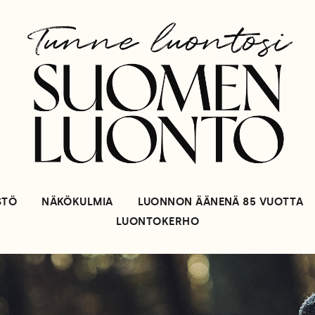
STÖ
NÄKÖKULMIA
LUONNON ÄÄNENÄ 85 VUOTTA
LUONTOKERHO