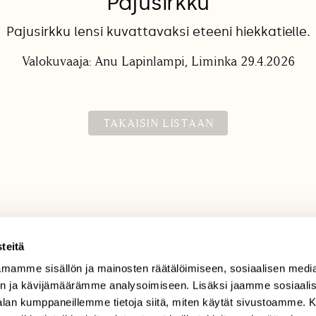
Pajusirkku
Pajusirkku lensi kuvattavaksi eteeni hiekkatielle.
Valokuvaaja: Anu Lapinlampi, Liminka 29.4.2026
TAKAISIN LISTAAN
teitä
mamme sisällön ja mainosten räätälöimiseen, sosiaalisen medi
TILAAJAPALVELU
n ja kävijämäärämme analysoimiseen. Lisäksi jaamme sosiaali
tilaajapalvelu@sll.fi
-alan kumppaneillemme tietoja siitä, miten käytät sivustoamme