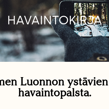
HAVAINTOKIRJA
en Luonnon ystävie
havaintopalsta.