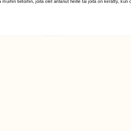
 muihin tietoihin, joita olet antanut heille tai joita on kerätty, kun 
(09) 228 08 210 (arkisin
klo 9-15)
Suomen
Luonto/tilaajapalvelu
Sörnäistenkatu 1
00580 Helsinki
ELU­
YHTEYSTIEDOT
ntaja on
Palautelomake
Yhteystiedot
palaute@suomenluonto.fi
Suomen Luonto
Sörnäistenkatu 1
00580 Helsinki
Mediatiedot
Tietosuojaseloste