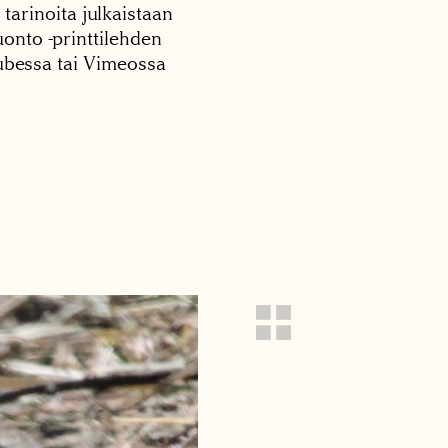
 tarinoita julkaistaan
onto -printtilehden
tubessa tai Vimeossa