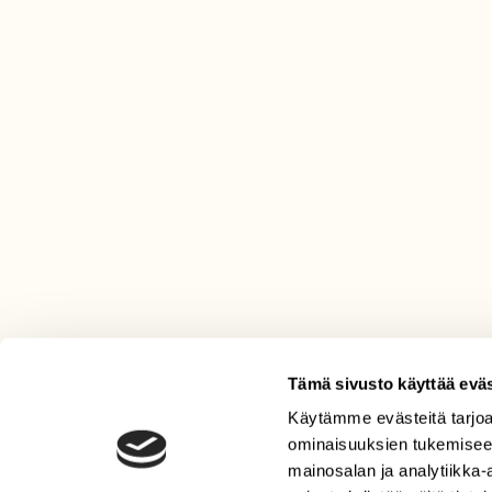
Tämä sivusto käyttää eväs
Käytämme evästeitä tarjoa
LEHTI
ominaisuuksien tukemisee
Uusin lehti
mainosalan ja analytiikka