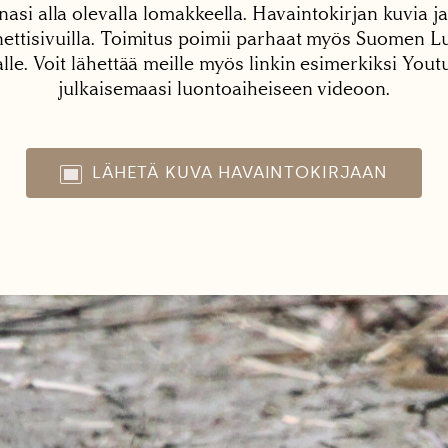
nasi alla olevalla lomakkeella. Havaintokirjan kuvia ja
tisivuilla. Toimitus poimii parhaat myös Suomen Lu
alle. Voit lähettää meille myös linkin esimerkiksi You
julkaisemaasi luontoaiheiseen videoon.
LÄHETÄ KUVA HAVAINTOKIRJAAN