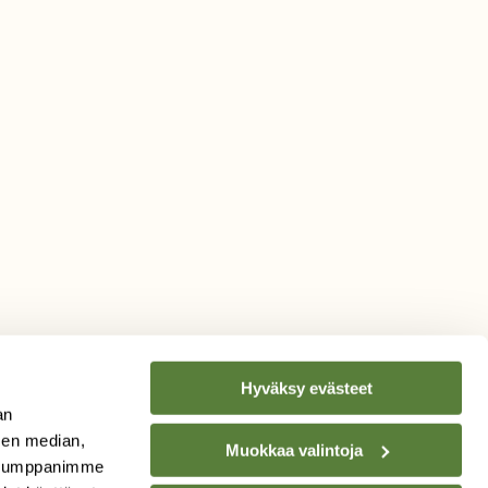
Hyväksy evästeet
an
sen median,
Muokkaa valintoja
. Kumppanimme
TILAA
SUOMEN