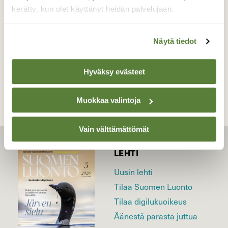
Valokuvaaja: Jaana Saarelainen, Marjala, Joensuu
kerätty, kun olet käyttänyt heidän palvelujaan.
4.6.2025
Näytä tiedot
TAKAISIN LISTAAN
Hyväksy evästeet
Muokkaa valintoja
Vain välttämättömät
LEHTI
Uusin lehti
Tilaa Suomen Luonto
Tilaa digilukuoikeus
Äänestä parasta juttua