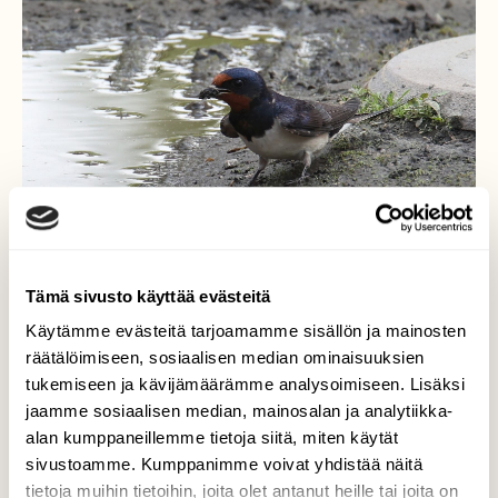
Tämä sivusto käyttää evästeitä
Käytämme evästeitä tarjoamamme sisällön ja mainosten
Haarapääsky
räätälöimiseen, sosiaalisen median ominaisuuksien
mudankeruussa
tukemiseen ja kävijämäärämme analysoimiseen. Lisäksi
jaamme sosiaalisen median, mainosalan ja analytiikka-
Haarapääskyt rakentavat kiivaasti pesiä
alan kumppaneillemme tietoja siitä, miten käytät
Kuunvirran sillan alle.
sivustoamme. Kumppanimme voivat yhdistää näitä
tietoja muihin tietoihin, joita olet antanut heille tai joita on