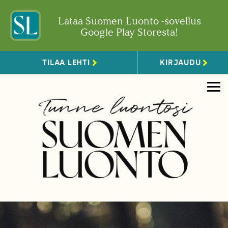
Lataa Suomen Luonto -sovellus
Google Play Storesta!
TILAA LEHTI
KIRJAUDU