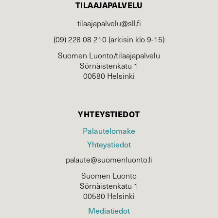
TILAAJAPALVELU
tilaajapalvelu@sll.fi
(09) 228 08 210 (arkisin klo 9-15)
Suomen Luonto/tilaajapalvelu
Sörnäistenkatu 1
00580 Helsinki
YHTEYSTIEDOT
Palautelomake
Yhteystiedot
palaute@suomenluonto.fi
Suomen Luonto
Sörnäistenkatu 1
00580 Helsinki
Mediatiedot