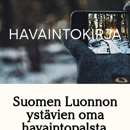
HAVAINTOKIRJA
Suomen Luonnon
ystävien oma
havaintopalsta.