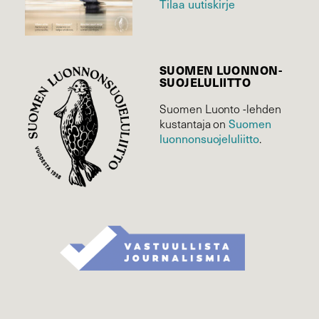
Tilaa uutiskirje
SUOMEN LUONNON­
SUOJELU­LIITTO
Suomen Luonto -lehden
kustantaja on
Suomen
luonnonsuojelu­liitto
.