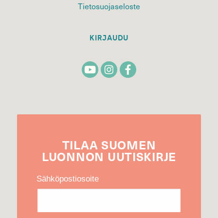
Tietosuojaseloste
KIRJAUDU
TILAA
SUOMEN
LUONNON
UUTIS­KIRJE
Sähköpostiosoite