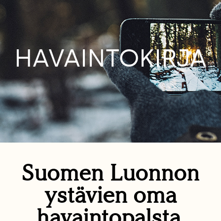
HAVAINTOKIRJA
Suomen Luonnon
ystävien oma
havaintopalsta.