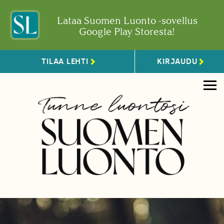
Lataa Suomen Luonto -sovellus
Google Play Storesta!
TILAA LEHTI
KIRJAUDU