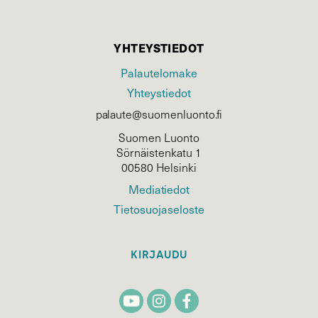
YHTEYSTIEDOT
Palautelomake
Yhteystiedot
palaute@suomenluonto.fi
Suomen Luonto
Sörnäistenkatu 1
00580 Helsinki
Mediatiedot
Tietosuojaseloste
KIRJAUDU