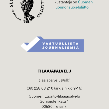
Suomen
kustantaja on
luonnonsuojelu­liitto
.
TILAAJAPALVELU
tilaajapalvelu@sll.fi
(09) 228 08 210 (arkisin klo 9-15)
Suomen Luonto/tilaajapalvelu
Sörnäistenkatu 1
00580 Helsinki