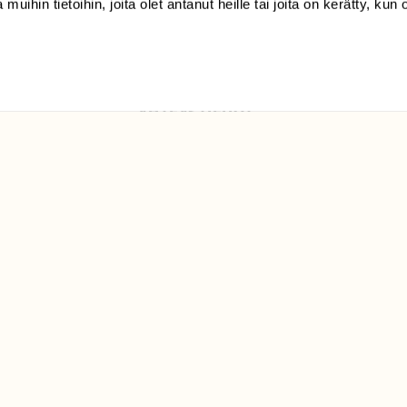
 muihin tietoihin, joita olet antanut heille tai joita on kerätty, kun 
Luonto/tilaajapalvelu
Sörnäistenkatu 1
00580 Helsinki
ELU­
YHTEYSTIEDOT
ntaja on
Palautelomake
Yhteystiedot
palaute@suomenluonto.fi
Suomen Luonto
Sörnäistenkatu 1
00580 Helsinki
Mediatiedot
Tietosuojaseloste
KIRJAUDU