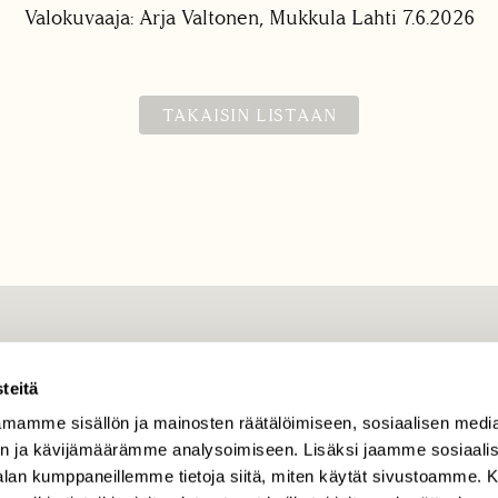
Valokuvaaja: Arja Valtonen, Mukkula Lahti 7.6.2026
TAKAISIN LISTAAN
TILAAJAPALVELU
teitä
tilaajapalvelu@sll.fi
mamme sisällön ja mainosten räätälöimiseen, sosiaalisen medi
(09) 228 08 210 (arkisin
klo 9-15)
n ja kävijämäärämme analysoimiseen. Lisäksi jaamme sosiaali
-alan kumppaneillemme tietoja siitä, miten käytät sivustoamme
Suomen