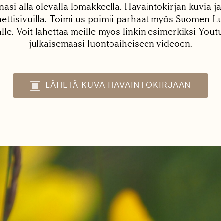
nasi alla olevalla lomakkeella. Havaintokirjan kuvia ja
tisivuilla. Toimitus poimii parhaat myös Suomen Lu
alle. Voit lähettää meille myös linkin esimerkiksi You
julkaisemaasi luontoaiheiseen videoon.
LÄHETÄ KUVA HAVAINTOKIRJAAN