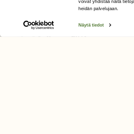
voivat yhdistää näitä tietoja
Tilaa uutiskirje
heidän palvelujaan.
Näytä tiedot
SUOMEN LUONNON­SUOJ
LIITTO
Suomen Luonto -lehden kusta
Suomen luonnonsuojelu­liitto
.