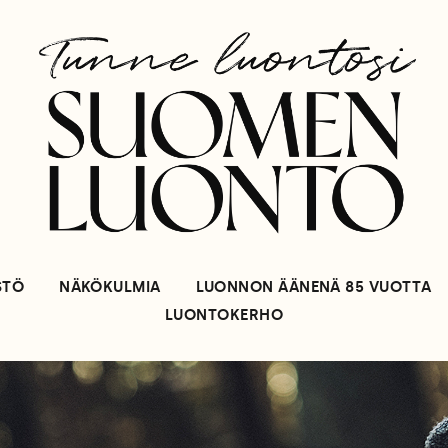
STÖ
NÄKÖKULMIA
LUONNON ÄÄNENÄ 85 VUOTTA
LUONTOKERHO