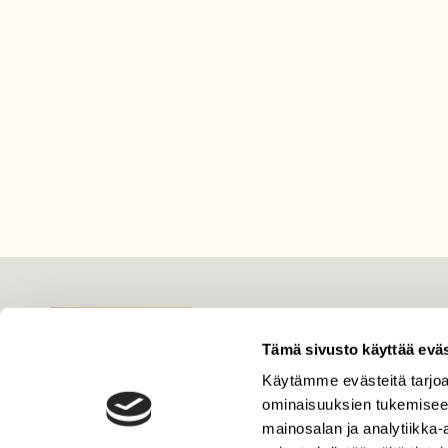
LEHTI
Uusin lehti
Tämä sivusto käyttää eväs
Tilaa Suomen Luonto
Käytämme evästeitä tarjoa
ominaisuuksien tukemisee
Tilaa digilukuoikeus
mainosalan ja analytiikka
Äänestä parasta juttua