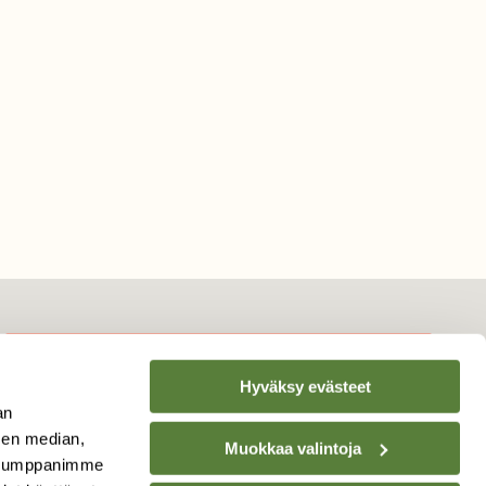
Hyväksy evästeet
TILAA
SUOMEN
an
LUONNON
UUTIS­KIRJE
sen median,
Muokkaa valintoja
. Kumppanimme
Sähköpostiosoite