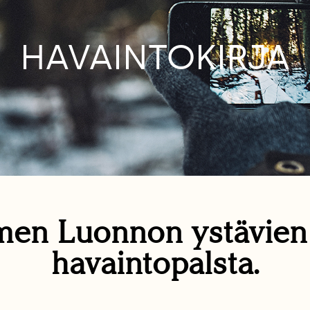
HAVAINTOKIRJA
en Luonnon ystävie
havaintopalsta.