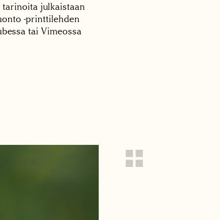
 tarinoita julkaistaan
onto -printtilehden
tubessa tai Vimeossa