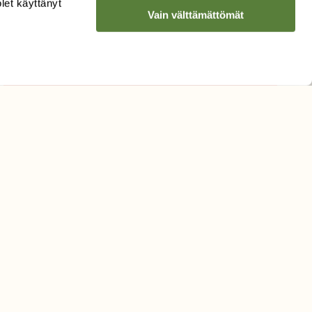
olet käyttänyt
Vain välttämättömät
Hyväksyn tietojeni käytön
uutiskirjeen lähettämiseen
Tietosuojaseloste