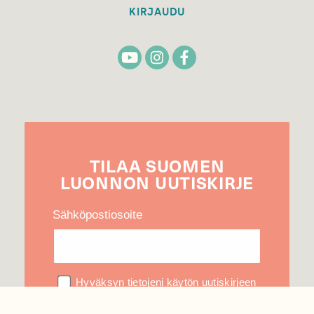
KIRJAUDU
TILAA
SUOMEN
LUONNON
UUTIS­KIRJE
Sähköpostiosoite
Hyväksyn tietojeni käytön uutiskirjeen
lähettämiseen