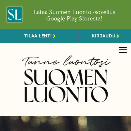
Lataa Suomen Luonto -sovellus
Google Play Storesta!
TILAA LEHTI
KIRJAUDU