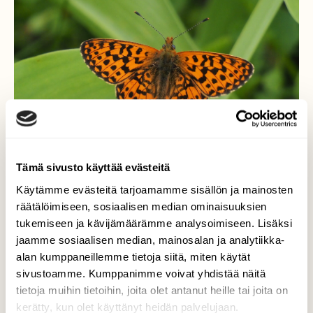
Tämä sivusto käyttää evästeitä
Käytämme evästeitä tarjoamamme sisällön ja mainosten
räätälöimiseen, sosiaalisen median ominaisuuksien
kesä ja perhoset...
tukemiseen ja kävijämäärämme analysoimiseen. Lisäksi
jaamme sosiaalisen median, mainosalan ja analytiikka-
pursuhopeatäplä.
alan kumppaneillemme tietoja siitä, miten käytät
Valokuvaaja: Arja Valtonen, Pekanmäki Lahti
sivustoamme. Kumppanimme voivat yhdistää näitä
7.6.2026
tietoja muihin tietoihin, joita olet antanut heille tai joita on
kerätty, kun olet käyttänyt heidän palvelujaan.