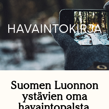
HAVAINTOKIRJA
Suomen Luonnon
ystävien oma
havaintopalsta.