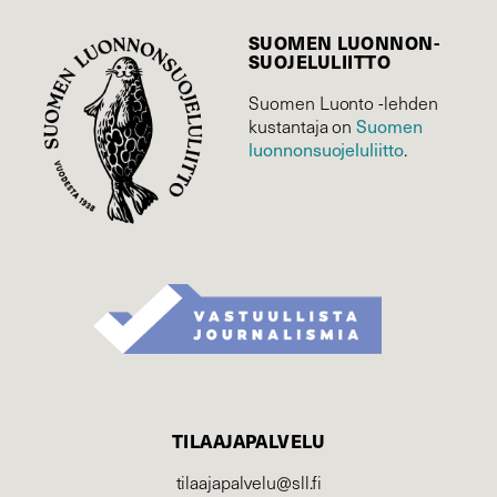
SUOMEN LUONNON­
SUOJELU­LIITTO
Suomen Luonto -lehden
Suomen
kustantaja on
luonnonsuojelu­liitto
.
TILAAJAPALVELU
tilaajapalvelu@sll.fi