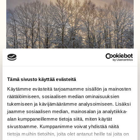
Tämä sivusto käyttää evästeitä
Käytämme evästeitä tarjoamamme sisällön ja mainosten
räätälöimiseen, sosiaalisen median ominaisuuksien
tukemiseen ja kävijämäärämme analysoimiseen. Lisäksi
jaamme sosiaalisen median, mainosalan ja analytiikka-
Haavat pakkasessa
alan kumppaneillemme tietoja siitä, miten käytät
sivustoamme. Kumppanimme voivat yhdistää näitä
Kiertelin järven rantoja ja katselin komeita
tietoja muihin tietoihin, joita olet antanut heille tai joita on
kuuraisia haapoja rannalla. Aurinko pilkisteli