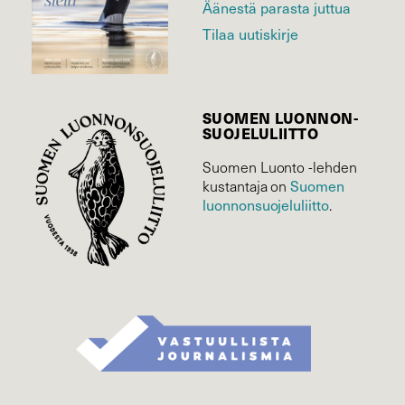
Äänestä parasta juttua
Tilaa uutiskirje
SUOMEN LUONNON­
SUOJELU­LIITTO
Suomen Luonto -lehden
Suomen
kustantaja on
luonnonsuojelu­liitto
.