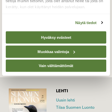
tietoja muihin tietoihin, joita olet antanut heille tai joita on
koskematon, vain jäniksen jälkiä talojen
kerätty, kun olet käyttänyt heidän palvelujaan.
edustalla.
Valokuvaaja: Hannu Tikkanen, Kajaani 12.12.2023
Näytä tiedot
Hyväksy evästeet
TAKAISIN LISTAAN
Muokkaa valintoja
Vain välttämättömät
LEHTI
Uusin lehti
Tilaa Suomen Luonto