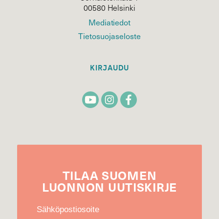
00580 Helsinki
Mediatiedot
Tietosuojaseloste
KIRJAUDU
TILAA
SUOMEN
LUONNON
UUTIS­KIRJE
Sähköpostiosoite