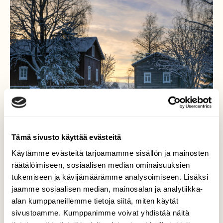
Tämä sivusto käyttää evästeitä
Käytämme evästeitä tarjoamamme sisällön ja mainosten
räätälöimiseen, sosiaalisen median ominaisuuksien
Vanhanajan talvi
tukemiseen ja kävijämäärämme analysoimiseen. Lisäksi
jaamme sosiaalisen median, mainosalan ja analytiikka-
Kaksi vanhaa taloa viettää talvea ja
alan kumppaneillemme tietoja siitä, miten käytät
odottaa kesäasukkaitaan. Pakkanen
sivustoamme. Kumppanimme voivat yhdistää näitä
paukkuu nurkissa ja hanki on lähes