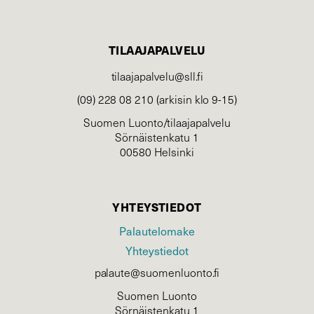
TILAAJAPALVELU
tilaajapalvelu@sll.fi
(09) 228 08 210 (arkisin klo 9-15)
Suomen Luonto/tilaajapalvelu
Sörnäistenkatu 1
00580 Helsinki
YHTEYSTIEDOT
Palautelomake
Yhteystiedot
palaute@suomenluonto.fi
Suomen Luonto
Sörnäistenkatu 1