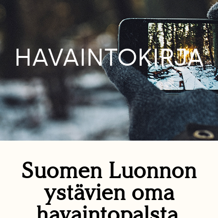
HAVAINTOKIRJA
Suomen Luonnon
ystävien oma
havaintopalsta.