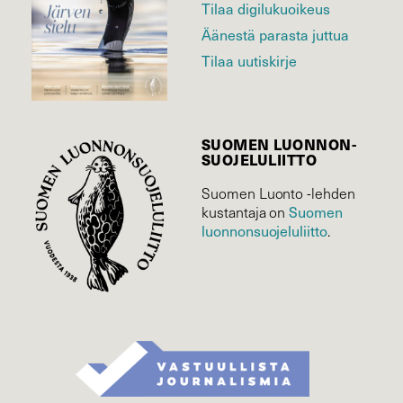
Tilaa digilukuoikeus
Äänestä parasta juttua
Tilaa uutiskirje
SUOMEN LUONNON­
SUOJELU­LIITTO
Suomen Luonto -lehden
kustantaja on
Suomen
luonnonsuojelu­liitto
.