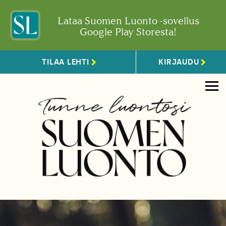
Lataa Suomen Luonto -sovellus
Google Play Storesta!
TILAA LEHTI
KIRJAUDU