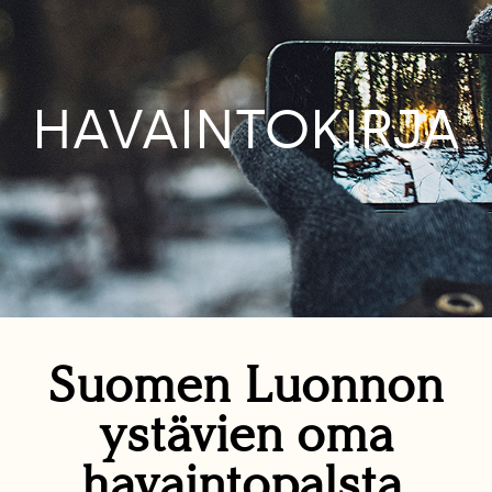
HAVAINTOKIRJA
Suomen Luonnon
ystävien oma
havaintopalsta.