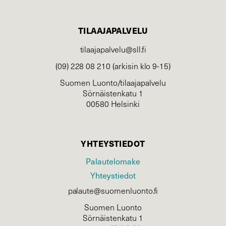
TILAAJAPALVELU
tilaajapalvelu@sll.fi
(09) 228 08 210 (arkisin klo 9-15)
Suomen Luonto/tilaajapalvelu
Sörnäistenkatu 1
00580 Helsinki
YHTEYSTIEDOT
Palautelomake
Yhteystiedot
palaute@suomenluonto.fi
Suomen Luonto
Sörnäistenkatu 1