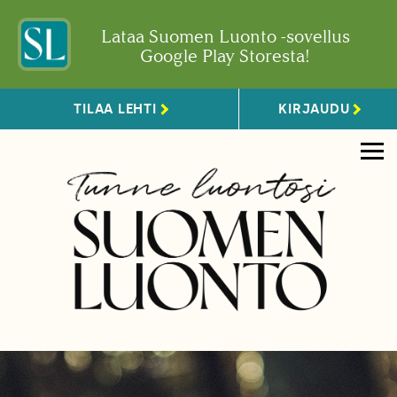
Lataa Suomen Luonto -sovellus
Google Play Storesta!
TILAA LEHTI
KIRJAUDU