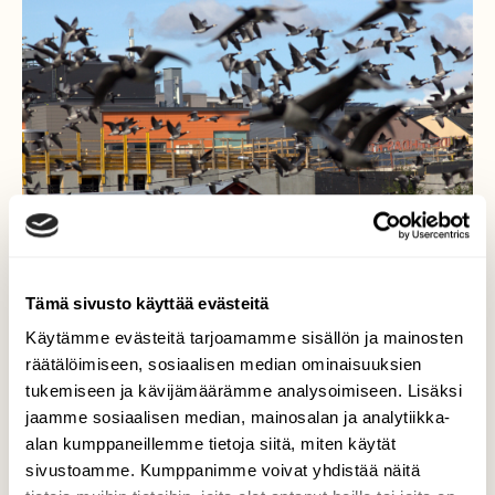
Tämä sivusto käyttää evästeitä
Käytämme evästeitä tarjoamamme sisällön ja mainosten
räätälöimiseen, sosiaalisen median ominaisuuksien
Hanhet
tukemiseen ja kävijämäärämme analysoimiseen. Lisäksi
jaamme sosiaalisen median, mainosalan ja analytiikka-
Valkoposki-sekä Kanadanhanhien invaasio,
alan kumppaneillemme tietoja siitä, miten käytät
tuo tuhansia lintuja rannoille. Useassa
sivustoamme. Kumppanimme voivat yhdistää näitä
paikassa viihtyy laumat muutamia päiviä,