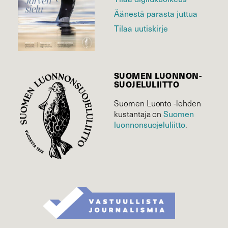
Äänestä parasta juttua
Tilaa uutiskirje
SUOMEN LUONNON­
SUOJELU­LIITTO
Suomen Luonto -lehden
Suomen
kustantaja on
luonnonsuojelu­liitto
.