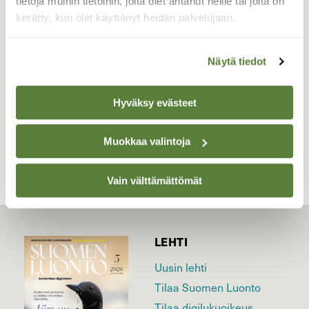
tietoja muihin tietoihin, joita olet antanut heille tai joita on
vaihtaen sitten paikkaa.
kerätty, kun olet käyttänyt heidän palvelujaan.
Valokuvaaja: tapio keinonen, Länsiranta Porvoo
Elokuu 2025
Näytä tiedot
Hyväksy evästeet
TAKAISIN LISTAAN
Muokkaa valintoja
Vain välttämättömät
LEHTI
Uusin lehti
Tilaa Suomen Luonto
Tilaa digilukuoikeus