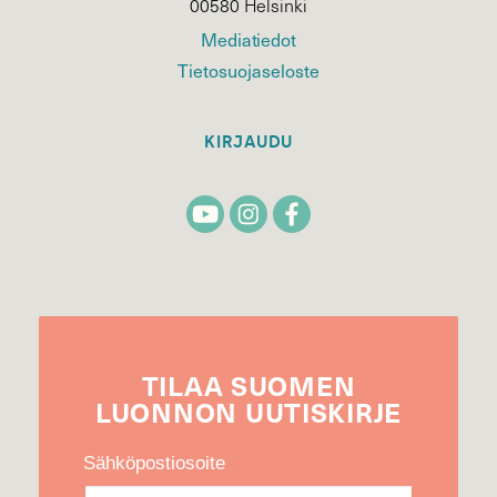
00580 Helsinki
Mediatiedot
Tietosuojaseloste
KIRJAUDU
TILAA
SUOMEN
LUONNON
UUTIS­KIRJE
Sähköpostiosoite