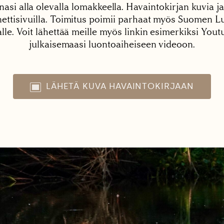
nasi alla olevalla lomakkeella. Havaintokirjan kuvia ja
tisivuilla. Toimitus poimii parhaat myös Suomen Lu
alle. Voit lähettää meille myös linkin esimerkiksi You
julkaisemaasi luontoaiheiseen videoon.
LÄHETÄ KUVA HAVAINTOKIRJAAN