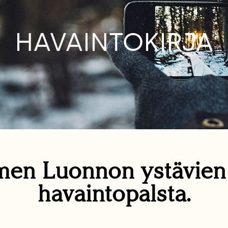
HAVAINTOKIRJA
en Luonnon ystävie
havaintopalsta.