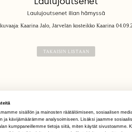
Laulujoutsenet
Laulujoutsenet illan hämyssä
kuvaaja: Kaarina Jalo, Järvelän kosteikko Kaarina 04.09
TAKAISIN LISTAAN
teitä
mamme sisällön ja mainosten räätälöimiseen, sosiaalisen medi
TILAAJAPALVELU
n ja kävijämäärämme analysoimiseen. Lisäksi jaamme sosiaali
tilaajapalvelu@sll.fi
-alan kumppaneillemme tietoja siitä, miten käytät sivustoamme