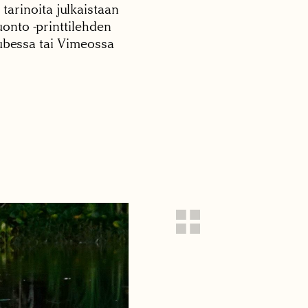
 tarinoita julkaistaan
onto -printtilehden
tubessa tai Vimeossa