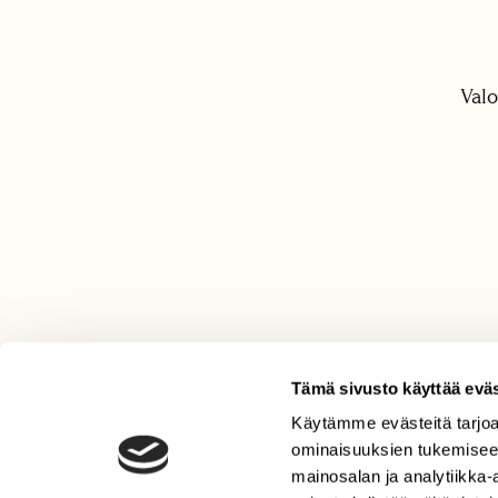
Valo
Tämä sivusto käyttää eväs
Käytämme evästeitä tarjoa
LEHTI
ominaisuuksien tukemisee
Uusin lehti
mainosalan ja analytiikka