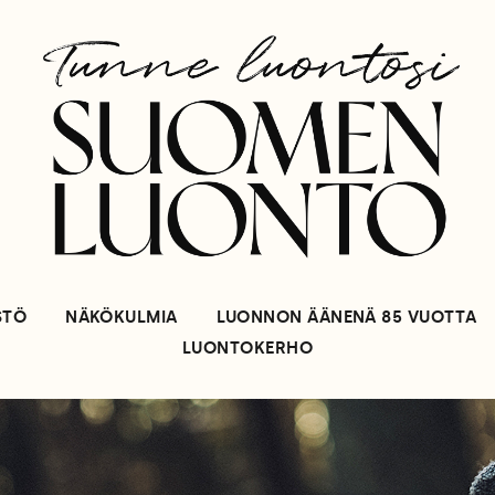
STÖ
NÄKÖKULMIA
LUONNON ÄÄNENÄ 85 VUOTTA
LUONTOKERHO