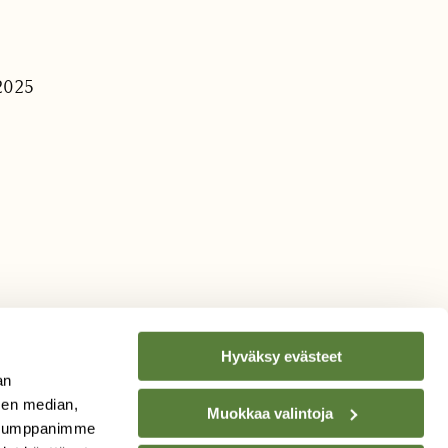
.2025
Hyväksy evästeet
an
sen median,
Muokkaa valintoja
. Kumppanimme
TILAA
SUOMEN