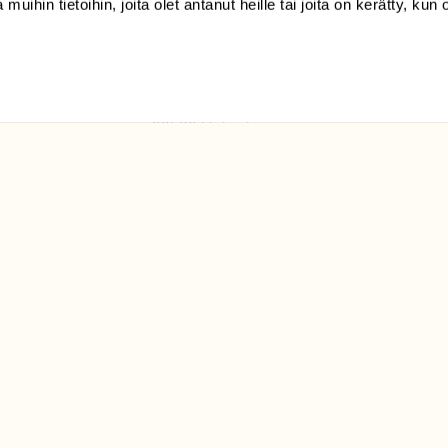
 muihin tietoihin, joita olet antanut heille tai joita on kerätty, kun 
(09) 228 08 210 (arkisin
klo 9-15)
Suomen
Luonto/tilaajapalvelu
Sörnäistenkatu 1
00580 Helsinki
ELU­
YHTEYSTIEDOT
ntaja on
Palautelomake
Yhteystiedot
palaute@suomenluonto.fi
Suomen Luonto
Sörnäistenkatu 1
00580 Helsinki
Mediatiedot
Tietosuojaseloste