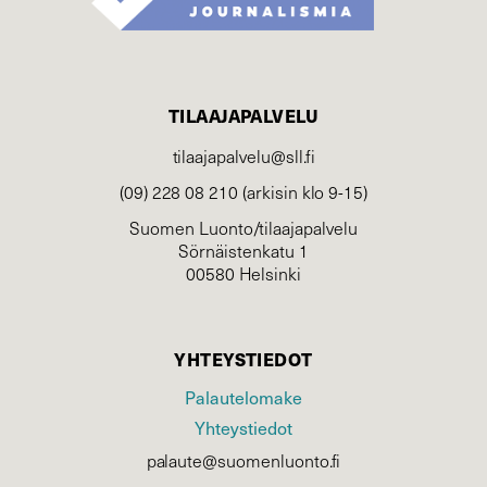
TILAAJAPALVELU
tilaajapalvelu@sll.fi
(09) 228 08 210 (arkisin klo 9-15)
Suomen Luonto/tilaajapalvelu
Sörnäistenkatu 1
00580 Helsinki
YHTEYSTIEDOT
Palautelomake
Yhteystiedot
palaute@suomenluonto.fi