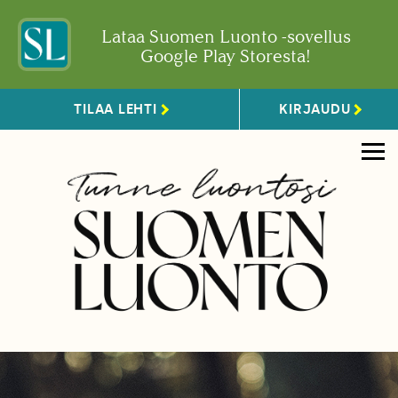
Lataa Suomen Luonto -sovellus
Google Play Storesta!
TILAA LEHTI
KIRJAUDU