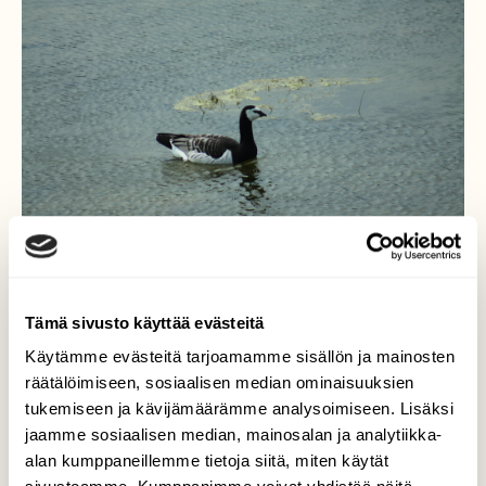
Tämä sivusto käyttää evästeitä
Käytämme evästeitä tarjoamamme sisällön ja mainosten
Hanhivierailua
räätälöimiseen, sosiaalisen median ominaisuuksien
tukemiseen ja kävijämäärämme analysoimiseen. Lisäksi
Kevätmuuton aikana Torniossa ja
jaamme sosiaalisen median, mainosalan ja analytiikka-
Haaparannalla ei näy valkoposkihanhia pilvin
alan kumppaneillemme tietoja siitä, miten käytät
pimein , vaan ne ilmaantuvat vasta