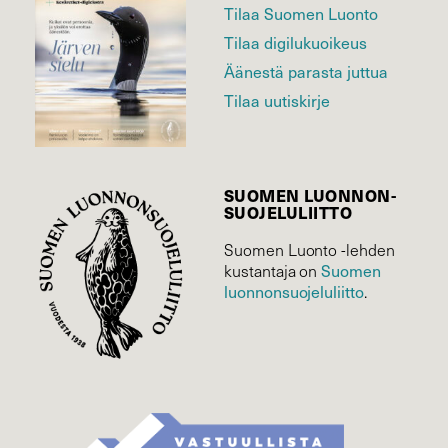
Tilaa Suomen Luonto
Tilaa digilukuoikeus
Äänestä parasta juttua
Tilaa uutiskirje
SUOMEN LUONNON­
SUOJELU­LIITTO
Suomen Luonto -lehden
Suomen
kustantaja on
luonnonsuojelu­liitto
.