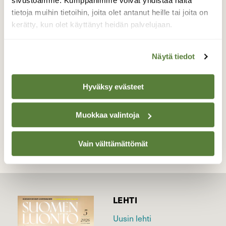
sivustoamme. Kumppanimme voivat yhdistää näitä
syysmuuton aikana, silloin niitä on
tietoja muihin tietoihin, joita olet antanut heille tai joita on
satakunta. Kuvan toinen hanhi oli hiukan
kerätty, kun olet käyttänyt heidän palvelujaan.
kuvasta sivummalla.
Valokuvaaja: Pirkko Siukonen, Tornio-Haaparanta
Näytä tiedot
05.06.2026
Hyväksy evästeet
TAKAISIN LISTAAN
Muokkaa valintoja
Vain välttämättömät
LEHTI
Uusin lehti