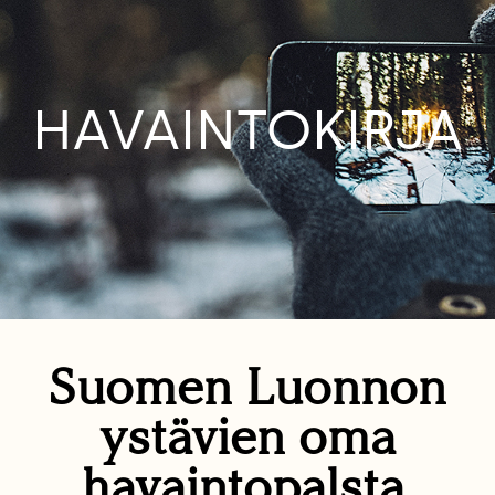
HAVAINTOKIRJA
Suomen Luonnon
ystävien oma
havaintopalsta.