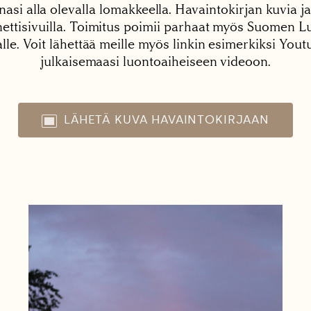
nasi alla olevalla lomakkeella. Havaintokirjan kuvia ja
tisivuilla. Toimitus poimii parhaat myös Suomen Lu
alle. Voit lähettää meille myös linkin esimerkiksi You
julkaisemaasi luontoaiheiseen videoon.
LÄHETÄ KUVA HAVAINTOKIRJAAN