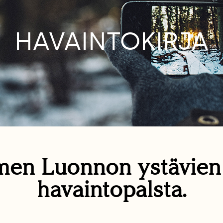
HAVAINTOKIRJA
en Luonnon ystävie
havaintopalsta.