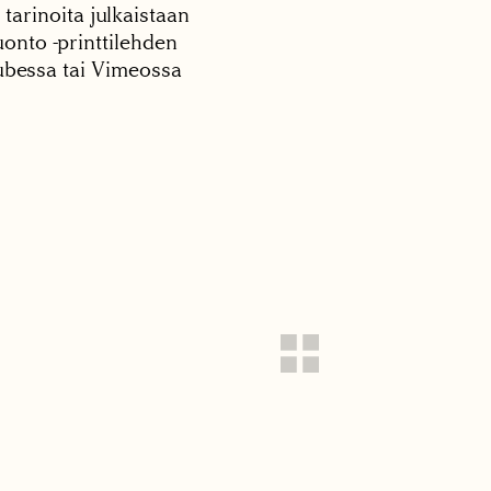
 tarinoita julkaistaan
onto -printtilehden
tubessa tai Vimeossa