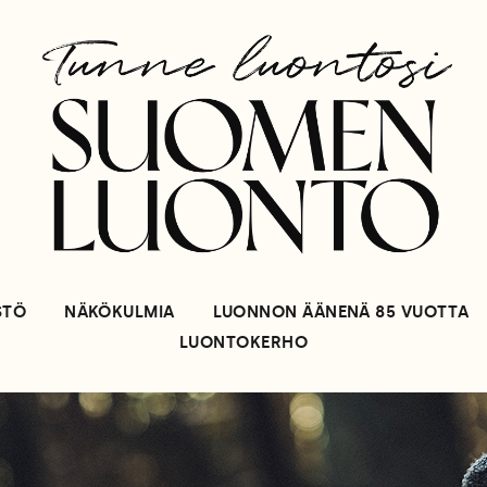
STÖ
NÄKÖKULMIA
LUONNON ÄÄNENÄ 85 VUOTTA
LUONTOKERHO