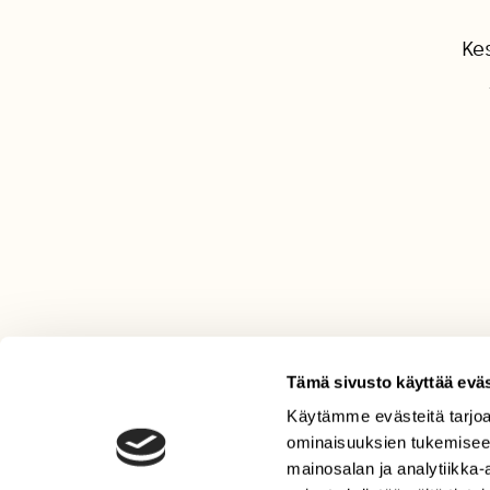
Ke
Tämä sivusto käyttää eväs
Käytämme evästeitä tarjoa
LEHTI
ominaisuuksien tukemisee
Uusin lehti
mainosalan ja analytiikka