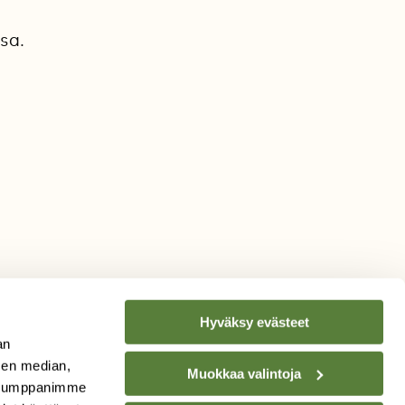
sa.
6
Hyväksy evästeet
an
sen median,
Muokkaa valintoja
. Kumppanimme
TILAA
SUOMEN