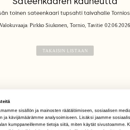
Sateenkaaren kauneutta
sän toinen sateenkaari tupsahti taivahalle Tornios
Valokuvaaja: Pirkko Siukonen, Tornio, Tavitie 02.06.202
TAKAISIN LISTAAN
teitä
mamme sisällön ja mainosten räätälöimiseen, sosiaalisen medi
TILAAJAPALVELU
n ja kävijämäärämme analysoimiseen. Lisäksi jaamme sosiaali
tilaajapalvelu@sll.fi
-alan kumppaneillemme tietoja siitä, miten käytät sivustoamme