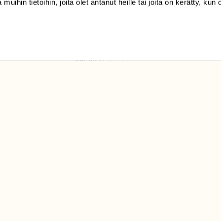
 muihin tietoihin, joita olet antanut heille tai joita on kerätty, kun 
(09) 228 08 210 (arkisin
klo 9-15)
Suomen
Luonto/tilaajapalvelu
Sörnäistenkatu 1
00580 Helsinki
ELU­
YHTEYSTIEDOT
ntaja on
Palautelomake
Yhteystiedot
palaute@suomenluonto.fi
Suomen Luonto
Sörnäistenkatu 1
00580 Helsinki
Mediatiedot
Tietosuojaseloste