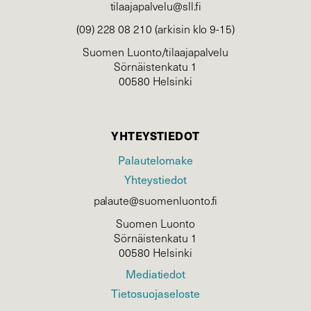
tilaajapalvelu@sll.fi
(09) 228 08 210 (arkisin klo 9-15)
Suomen Luonto/tilaajapalvelu
Sörnäistenkatu 1
00580 Helsinki
YHTEYSTIEDOT
Palautelomake
Yhteystiedot
palaute@suomenluonto.fi
Suomen Luonto
Sörnäistenkatu 1
00580 Helsinki
Mediatiedot
Tietosuojaseloste