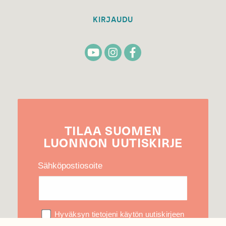
KIRJAUDU
TILAA
SUOMEN
LUONNON
UUTIS­KIRJE
Sähköpostiosoite
Hyväksyn tietojeni käytön uutiskirjeen
lähettämiseen