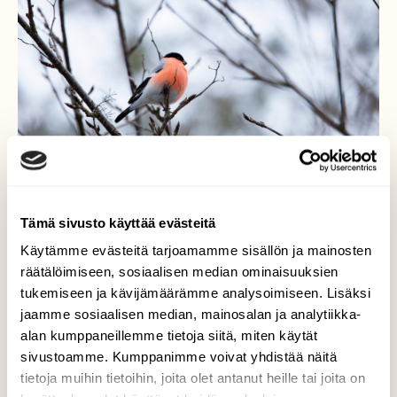
Tämä sivusto käyttää evästeitä
Käytämme evästeitä tarjoamamme sisällön ja mainosten
Harmaan päivän piriste
räätälöimiseen, sosiaalisen median ominaisuuksien
tukemiseen ja kävijämäärämme analysoimiseen. Lisäksi
Punatulkku antaa sävyä harmaaseen
jaamme sosiaalisen median, mainosalan ja analytiikka-
päivään
alan kumppaneillemme tietoja siitä, miten käytät
sivustoamme. Kumppanimme voivat yhdistää näitä
Valokuvaaja: TOMMI KUJALA, UTAJÄRVI
tietoja muihin tietoihin, joita olet antanut heille tai joita on
24.4.2023