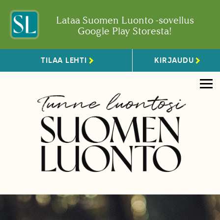
Lataa Suomen Luonto -sovellus
Google Play Storesta!
TILAA LEHTI
KIRJAUDU