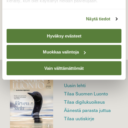
kerätty, kun olet käyttänyt heidän palvelujaan.
Näytä tiedot
TAKAISIN LISTAAN
Hyväksy evästeet
Muokkaa valintoja
Vain välttämättömät
LEHTI
Uusin lehti
Tilaa Suomen Luonto
Tilaa digilukuoikeus
Äänestä parasta juttua
Tilaa uutiskirje