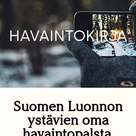
HAVAINTOKIRJA
Suomen Luonnon
ystävien oma
havaintopalsta.