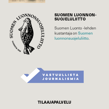
SUOMEN LUONNON­
SUOJELU­LIITTO
Suomen Luonto -lehden
Suomen
kustantaja on
luonnonsuojelu­liitto
.
TILAAJAPALVELU