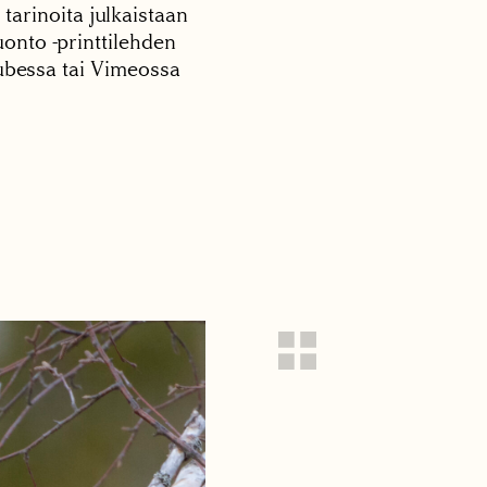
 tarinoita julkaistaan
onto -printtilehden
tubessa tai Vimeossa