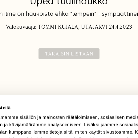
Upea tuulihaukka
n ilme on haukoista ehkä "lempein" - sympaattinen
Valokuvaaja: TOMMI KUJALA, UTAJÄRVI 24.4.2023
TAKAISIN LISTAAN
teitä
mamme sisällön ja mainosten räätälöimiseen, sosiaalisen medi
TILAAJAPALVELU
n ja kävijämäärämme analysoimiseen. Lisäksi jaamme sosiaali
tilaajapalvelu@sll.fi
-alan kumppaneillemme tietoja siitä, miten käytät sivustoamme