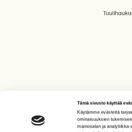
Tuulihauka
Tämä sivusto käyttää eväs
Käytämme evästeitä tarjoa
LEHTI
ominaisuuksien tukemisee
Uusin lehti
mainosalan ja analytiikka