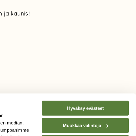
 ja kaunis!
Hyväksy evästeet
an
sen median,
Muokkaa valintoja
. Kumppanimme
TILAA
SUOMEN