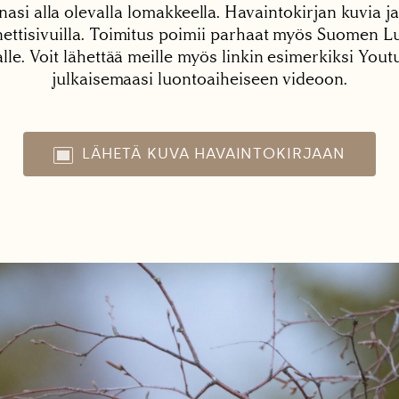
nasi alla olevalla lomakkeella. Havaintokirjan kuvia ja
tisivuilla. Toimitus poimii parhaat myös Suomen Lu
alle. Voit lähettää meille myös linkin esimerkiksi You
julkaisemaasi luontoaiheiseen videoon.
LÄHETÄ KUVA HAVAINTOKIRJAAN