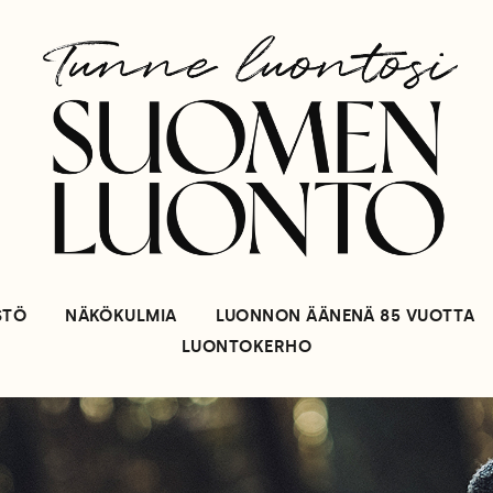
STÖ
NÄKÖKULMIA
LUONNON ÄÄNENÄ 85 VUOTTA
LUONTOKERHO