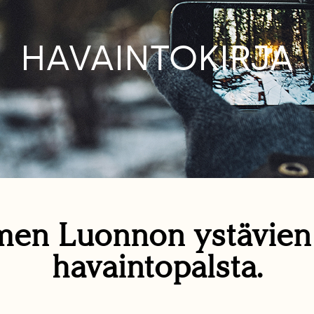
HAVAINTOKIRJA
en Luonnon ystävie
havaintopalsta.