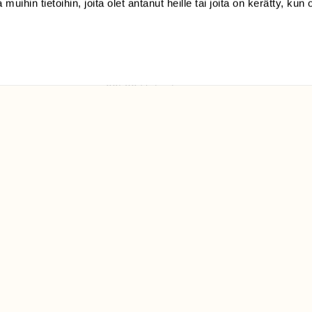
 muihin tietoihin, joita olet antanut heille tai joita on kerätty, kun 
(09) 228 08 210 (arkisin
klo 9-15)
Suomen
Luonto/tilaajapalvelu
Sörnäistenkatu 1
00580 Helsinki
ELU­
YHTEYSTIEDOT
ntaja on
Palautelomake
Yhteystiedot
palaute@suomenluonto.fi
Suomen Luonto
Sörnäistenkatu 1
00580 Helsinki
Mediatiedot
Tietosuojaseloste